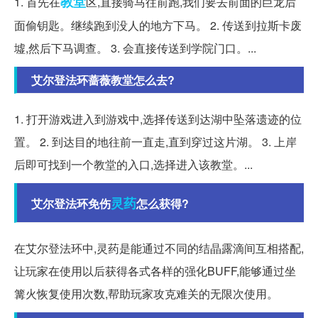
教堂
1. 首先在
区,直接骑马往前跑,我们要去前面的巨龙后
面偷钥匙。继续跑到没人的地方下马。 2. 传送到拉斯卡废
墟,然后下马调查。 3. 会直接传送到学院门口。...
艾尔登法环蔷薇教堂怎么去?
1. 打开游戏进入到游戏中,选择传送到达湖中坠落遗迹的位
置。 2. 到达目的地往前一直走,直到穿过这片湖。 3. 上岸
后即可找到一个教堂的入口,选择进入该教堂。...
灵药
艾尔登法环免伤
怎么获得?
在艾尔登法环中,灵药是能通过不同的结晶露滴间互相搭配,
让玩家在使用以后获得各式各样的强化BUFF,能够通过坐
篝火恢复使用次数,帮助玩家攻克难关的无限次使用。