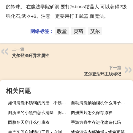
的铃珠。 在魔法学院矿洞,要打掉boss结晶人,可以获得2级
强化石,武器+6。注意一定要用打击武器,而魔法。
网络标签：
教堂
灵药
艾尔
上一篇
艾尔登法环异常属性
下一篇
艾尔登法环主线标记
相关问题
如何清洗不锈钢的污渍 - 不锈钢表面怎么处理干净
自动清洗抽油烟机什么牌子好 - 油烟机清洗设备哪个牌子好
厕所里的小黑虫怎么清除 - 厕所黑色线虫怎么清除
图册照片怎么保存原神
圆脸冬天穿什么打底衣
手游方舟生存进化建造代码
生产车间自制清扫工具 - 自制车间清扫工具架
烤箱清洗内部油垢 - 烤箱顶部重度油污怎么清洗