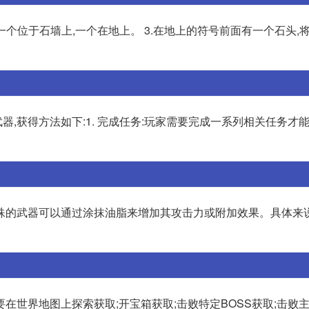
号,一个位于石墙上,一个在地上。 3.在地上的符号前面有一个石头,
,获得方法如下:1. 完成任务:玩家需要完成一系列相关任务才
殊的武器可以通过涂抹油脂来增加其攻击力或附加效果。具体来说
世界地图上探索获取;开宝箱获取;击败特定BOSS获取;击败主