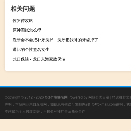
相关问题
佐罗传攻略
原神图纸怎么得
洗牙会不会把补牙洗掉 - 洗牙把我补的牙齿掉了
逗比的个性签名女生
龙口保洁 - 龙口东海家政保洁
Copyright © 2012 - 2026
QQ个性签名网
Powered by
网站分类目录
|
精选推荐文
声明：本站内容来自互联网，如信息有错误可发邮件到f_fb#foxmail.com说明
本站仅为个人兴趣爱好，不接盈利性广告及商业合作