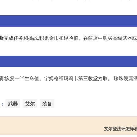
不断完成任务和挑战,积累金币和经验值。在商店中购买高级武器
滴:恢复一半生命值。宁姆格福玛莉卡第三教堂拾取。 珍珠硬露滴
：
武器
艾尔
装备
艾尔登法环怎样