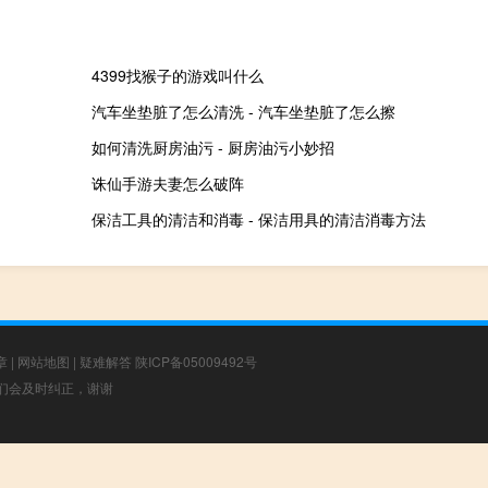
4399找猴子的游戏叫什么
汽车坐垫脏了怎么清洗 - 汽车坐垫脏了怎么擦
如何清洗厨房油污 - 厨房油污小妙招
诛仙手游夫妻怎么破阵
保洁工具的清洁和消毒 - 保洁用具的清洁消毒方法
章
|
网站地图
|
疑难解答
陕ICP备05009492号
，我们会及时纠正，谢谢