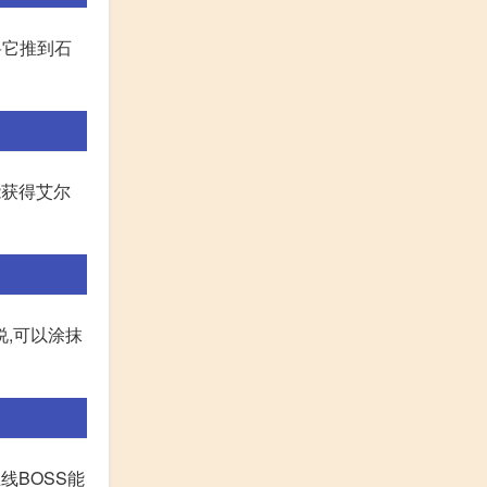
将它推到石
能获得艾尔
,可以涂抹
线BOSS能