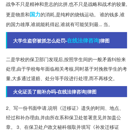
战争不只是精神和意志的比拼,也不只是战略和战术的较量,
国力
更是物质和
的消耗,是纯粹的烧钱运动。 谁的钱多,谁
的国力雄厚,谁就能耗得起,谁就有可能笑到最... 当。
在线
法律咨询
大学生盗窃被抓怎么处罚-
|律图
二是学校的保卫部门发现后,按照学生间的一般矛盾纠纷来
处理,由于学校每年面临相关考核,同时基于对挽救学生的考
量,大多通过退赔、处分等手段进行处理,而不再移交。
火化证丢了能补办吗-在线法律咨询|律图
2、写一份书面申请,说明《迁移证》遗失的时间、地点、
经过和补办理由,并由所在系和保卫处签署意见并加盖公
章。 3、在保卫处户政文秘科领取并填写《补发迁移证