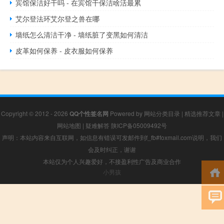
宾馆保洁好干吗 - 在宾馆干保洁啥活最累
艾尔登法环艾尔登之兽在哪
墙纸怎么清洁干净 - 墙纸脏了变黑如何清洁
皮革如何保养 - 皮衣服如何保养
Copyright © 2012 - 2026
QQ个性签名网
Powered by
网站分类目录
|
精选推荐文章
|
网站地图
|
疑难解答
陕ICP备05009492号
声明：本站内容来自互联网，如信息有错误可发邮件到f_fb#foxmail.com说明，我们
会及时纠正，谢谢
本站仅为个人兴趣爱好，不接盈利性广告及商业合作
小男孩