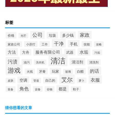
标签
公司
家政
多少钱
垃圾
价格
光芒
干净
手机
小苏打
工作
技能
家政公司
攻略
方法
水垢
服务有限公司
方舟
武器
污垢
清洁
污渍
清洁剂
油污
清洗剂
洗衣机
游戏
的话
玩家
牙膏
白醋
火线
玻璃
艾尔
衣服
空调
自己的
萝卜
皮肤
管道
角色
都是
装备
设备
谷物
鞋子
猜你想看的文章