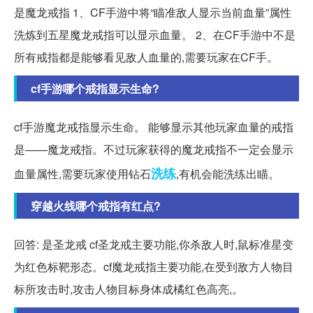
是魔龙戒指 1、CF手游中将“瞄准敌人显示当前血量”属性
洗炼到五星魔龙戒指可以显示血量。 2、在CF手游中不是
所有戒指都是能够看见敌人血量的,需要玩家在CF手。
cf手游哪个戒指显示生命?
cf手游魔龙戒指显示生命。 能够显示其他玩家血量的戒指
是——魔龙戒指。不过玩家获得的魔龙戒指不一定会显示
洗练
血量属性,需要玩家使用钻石
,有机会能洗练出瞄。
穿越火线哪个戒指有红点?
回答: 是圣龙戒 cf圣龙戒主要功能,你杀敌人时,鼠标准星变
为红色标靶形态。cf魔龙戒指主要功能,在受到敌方人物目
标所攻击时,攻击人物目标身体成橘红色高亮,。