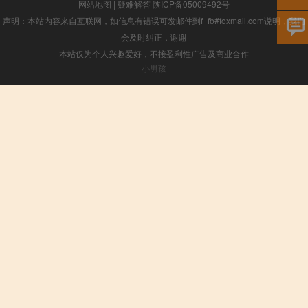
网站地图
|
疑难解答
陕ICP备05009492号
声明：本站内容来自互联网，如信息有错误可发邮件到f_fb#foxmail.com说明，我们
会及时纠正，谢谢
本站仅为个人兴趣爱好，不接盈利性广告及商业合作
小男孩