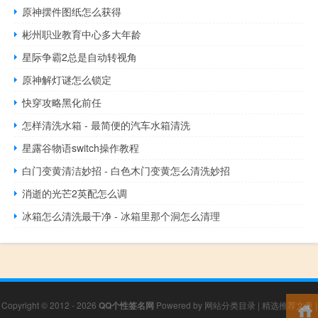
原神摆件图纸怎么获得
彬州职业教育中心多大年龄
星际争霸2总是自动转视角
原神解灯谜怎么锁定
快穿攻略黑化前任
怎样清洗水箱 - 最简便的汽车水箱清洗
星露谷物语switch操作教程
白门变黄清洁妙招 - 白色木门变黄怎么清洗妙招
消逝的光芒2英配怎么调
冰箱怎么清洗最干净 - 冰箱里那个洞怎么清理
Copyright © 2012 - 2026
QQ个性签名网
Powered by
网站分类目录
|
精选推荐文章
|