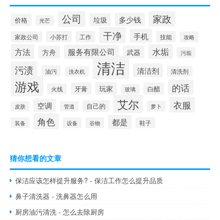
公司
家政
多少钱
垃圾
价格
光芒
干净
手机
小苏打
工作
技能
家政公司
攻略
方法
水垢
服务有限公司
方舟
武器
污垢
清洁
污渍
清洁剂
油污
清洗剂
洗衣机
游戏
的话
玩家
牙膏
白醋
火线
玻璃
艾尔
衣服
空调
自己的
萝卜
皮肤
管道
角色
都是
装备
设备
谷物
鞋子
猜你想看的文章
保洁应该怎样提升服务? - 保洁工作怎么提升品质
鼻子清洗器 - 洗鼻器怎么用
厨房油污清洗 - 怎么去除厨房