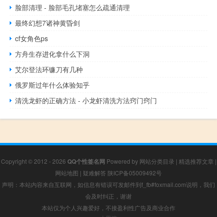
脸部清理 - 脸部毛孔堵塞怎么疏通清理
最终幻想7诸神黄昏剑
cf女角色ps
方舟生存进化拿什么下洞
艾尔登法环镰刀有几种
俄罗斯过年什么体验知乎
清洗龙虾的正确方法 - 小龙虾清洗方法窍门窍门
Copyright © 2012 - 2026
QQ个性签名网
Powered by
网站分类目录
|
精选推荐文章
|
网站地图
|
疑难解答
陕ICP备05009492号
声明：本站内容来自互联网，如信息有错误可发邮件到f_fb#foxmail.com说明，我们
会及时纠正，谢谢
本站仅为个人兴趣爱好，不接盈利性广告及商业合作