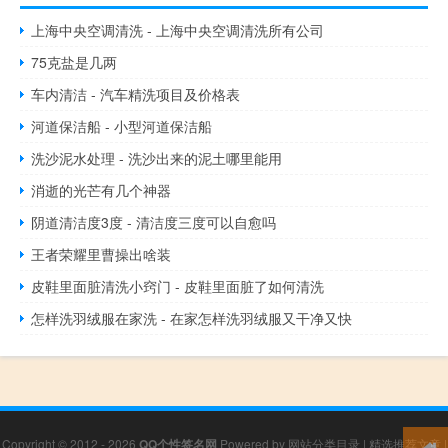
上海中央空调清洗 - 上海中央空调清洗所有公司
75克盐是几两
车内清洁 - 汽车精洗项目及价格表
河道保洁船 - 小型河道保洁船
洗沙泥水处理 - 洗沙出来的泥土哪里能用
消逝的光芒有几个神器
阴道清洁度3度 - 清洁度三度可以自愈吗
王者荣耀里曹操出啥装
皮鞋里面脏清洗小窍门 - 皮鞋里面脏了如何清洗
怎样洗羽绒服在家洗 - 在家怎样洗羽绒服又干净又快
Copyright © 2012 - 2026
QQ个性签名网
Powered by
网站分类目录
|
精选推荐文章
|