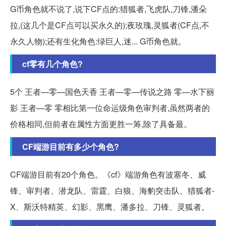
G币角色就不说了,说下CF点的:猎狐者,飞虎队,刀锋,潘朵
拉,(这几个是CF点可以买永久的);夜玫瑰,灵狐者(CF点,不
永久人物);还有生化角色:绿巨人,迷... G币角色就。
cf零有几个角色?
5个 王者—零—国色天香 王者—零—传说之路 零—水下丽
影 王者—零 零相比第一位命运级角色审判者,虽然两者的
价格相同,但前者在属性方面更胜一筹,除了具备最。
CF端游目前有多少个角色?
CF端游目前有20个角色。《cf》端游角色有波塞冬、威
锋、审判者、潜龙队、雷霆、白狼、海豹突击队、猎狐者-
X、斯沃特精英、幻影、黑鹰、潘多拉、刀锋、灵狐者。