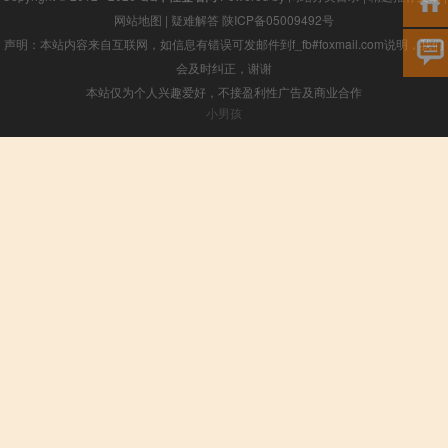
网站地图
|
疑难解答
陕ICP备05009492号
声明：本站内容来自互联网，如信息有错误可发邮件到f_fb#foxmail.com说明，我们
会及时纠正，谢谢
本站仅为个人兴趣爱好，不接盈利性广告及商业合作
小男孩