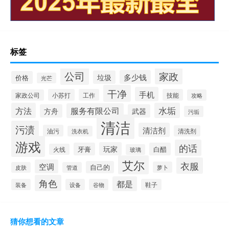
标签
公司
家政
多少钱
垃圾
价格
光芒
干净
手机
小苏打
工作
技能
家政公司
攻略
方法
水垢
服务有限公司
方舟
武器
污垢
清洁
污渍
清洁剂
油污
清洗剂
洗衣机
游戏
的话
玩家
牙膏
白醋
火线
玻璃
艾尔
衣服
空调
自己的
萝卜
皮肤
管道
角色
都是
装备
设备
谷物
鞋子
猜你想看的文章