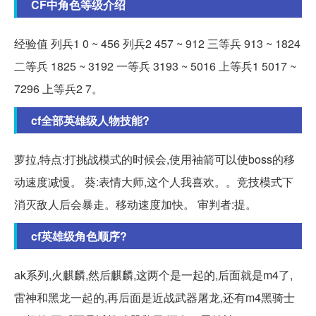
CF中角色等级介绍
经验值 列兵1 0 ~ 456 列兵2 457 ~ 912 三等兵 913 ~ 1824
二等兵 1825 ~ 3192 一等兵 3193 ~ 5016 上等兵1 5017 ~
7296 上等兵2 7。
cf全部英雄级人物技能?
萝拉,特点:打挑战模式的时候会,使用袖箭可以使boss的移
动速度减慢。 葵:表情大师,这个人我喜欢。。竞技模式下
消灭敌人后会暴走。移动速度加快。 审判者:提。
cf英雄级角色顺序?
ak系列,火麒麟,然后麒麟,这两个是一起的,后面就是m4了,
雷神和黑龙一起的,再后面是近战武器屠龙,还有m4黑骑士