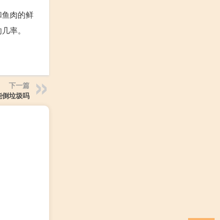
和鱼肉的鲜
的几率。
下一篇
能倒垃圾吗