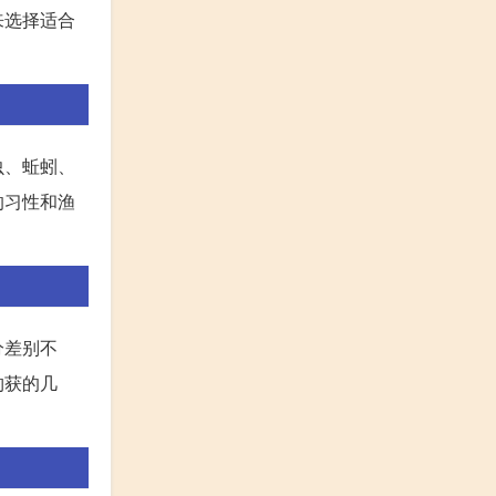
来选择适合
虫、蚯蚓、
的习性和渔
分差别不
钓获的几