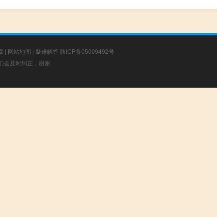
章
|
网站地图
|
疑难解答
陕ICP备05009492号
，我们会及时纠正，谢谢