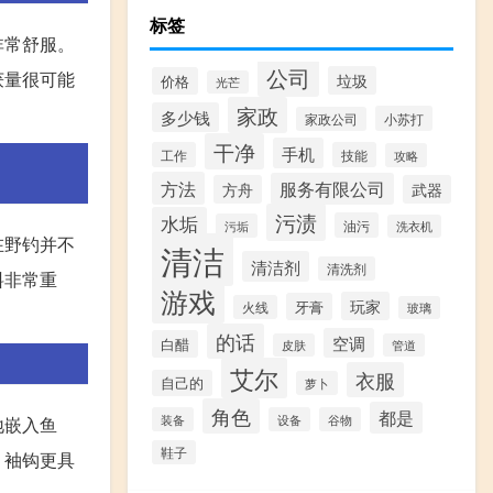
标签
非常舒服。
公司
获量很可能
垃圾
价格
光芒
家政
多少钱
小苏打
家政公司
干净
手机
工作
技能
攻略
方法
服务有限公司
方舟
武器
污渍
水垢
油污
污垢
洗衣机
在野钓并不
清洁
清洁剂
清洗剂
料非常重
游戏
玩家
牙膏
火线
玻璃
的话
空调
白醋
皮肤
管道
艾尔
衣服
自己的
萝卜
角色
都是
装备
设备
谷物
地嵌入鱼
鞋子
，袖钩更具