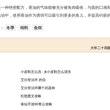
是一种绝密配方，香油的气味能够充分被鱼肉吸收，与面的口感
活动中，使用香油作为诱饵可以吸引到更多的鱼儿，并提高钓获
：
冬季
饵料
鱼饵
大年二十四
小皮鞋怎么洗 - jk小皮鞋怎么清洗
艾尔登法环 的信
艾尔登法环哪个武器帅
狂怒图文攻略
诛仙手游90青云攻略