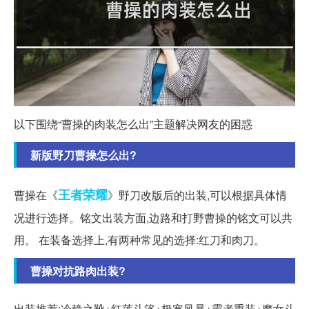
以下围绕“曹操的肉装怎么出”主题解决网友的困惑
新版野刀曹操怎么出?
王者
荣耀
曹操在《
》野刀改版后的出装,可以根据具体情
况进行选择。铭文出装方面,边路和打野曹操的铭文可以共
用。 在装备选择上,有两种常见的选择:红刀和肉刀。
曹操对抗路肉出装?
出装推荐:冷静之靴+红莲斗篷+极寒风暴+霸者重装+魔女斗