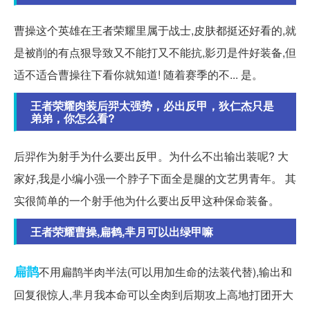
曹操这个英雄在王者荣耀里属于战士,皮肤都挺还好看的,就
是被削的有点狠导致又不能打又不能抗,影刃是件好装备,但
适不适合曹操往下看你就知道! 随着赛季的不... 是。
王者荣耀肉装后羿太强势，必出反甲，狄仁杰只是
弟弟，你怎么看?
后羿作为射手为什么要出反甲。为什么不出输出装呢? 大
家好,我是小编小强一个脖子下面全是腿的文艺男青年。 其
实很简单的一个射手他为什么要出反甲这种保命装备。
王者荣耀曹操,扁鹤,芈月可以出绿甲嘛
扁鹊
不用扁鹊半肉半法(可以用加生命的法装代替),输出和
回复很惊人,芈月我本命可以全肉到后期攻上高地打团开大