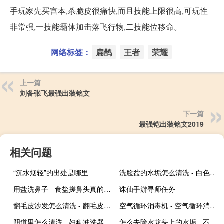
手玩家先买宫本,杀脆皮很痛快,而且技能上限很高,可玩性
非常强,一技能霸体加击落飞行物,二技能位移命。
网络标签：
扁鹊
王者
荣耀
上一篇
刘备张飞最强出装铭文
下一篇
最强铠出装铭文2019
相关问题
“沉水烟轻”的出处是哪里
洗脸盆的水垢怎么清洗 - 白色陶瓷洗面盆水垢怎么清洗
用盐洗鼻子 - 食盐搓鼻头真的可以去黑头吗
诛仙手游寻师任务
翻毛皮沙发怎么清洗 - 翻毛皮用真皮沙发
空气循环消毒机 - 空气循环消毒机使用时间
阴道里怎么清洗 - 妇科冲洗器用法步骤图
怎么去除水龙头上的水垢 - 不锈钢水龙头上水垢清除妙招