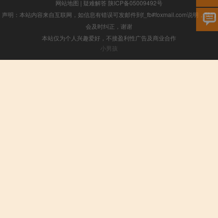
网站地图
|
疑难解答
陕ICP备05009492号
声明：本站内容来自互联网，如信息有错误可发邮件到f_fb#foxmail.com说明，我们
会及时纠正，谢谢
本站仅为个人兴趣爱好，不接盈利性广告及商业合作
小男孩