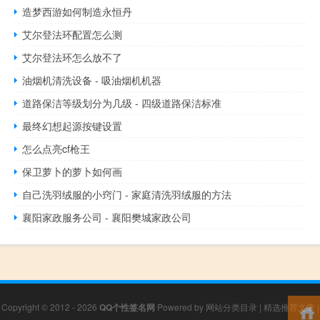
造梦西游如何制造永恒丹
艾尔登法环配置怎么测
艾尔登法环怎么放不了
油烟机清洗设备 - 吸油烟机机器
道路保洁等级划分为几级 - 四级道路保洁标准
最终幻想起源按键设置
怎么点亮cf枪王
保卫萝卜的萝卜如何画
自己洗羽绒服的小窍门 - 家庭清洗羽绒服的方法
襄阳家政服务公司 - 襄阳樊城家政公司
Copyright © 2012 - 2026
QQ个性签名网
Powered by
网站分类目录
|
精选推荐文章
|