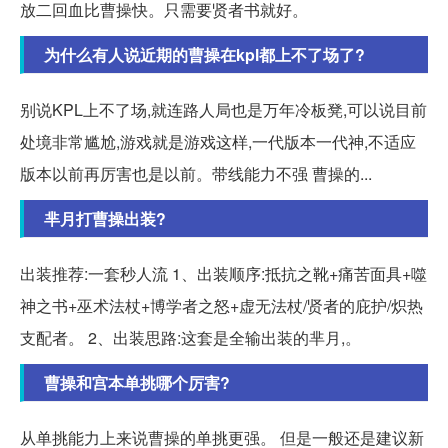
放二回血比曹操快。只需要贤者书就好。
为什么有人说近期的曹操在kpl都上不了场了?
别说KPL上不了场,就连路人局也是万年冷板凳,可以说目前
处境非常尴尬,游戏就是游戏这样,一代版本一代神,不适应
版本以前再厉害也是以前。带线能力不强 曹操的...
芈月打曹操出装?
出装推荐:一套秒人流 1、出装顺序:抵抗之靴+痛苦面具+噬
神之书+巫术法杖+博学者之怒+虚无法杖/贤者的庇护/炽热
支配者。 2、出装思路:这套是全输出装的芈月,。
曹操和宫本单挑哪个厉害?
从单挑能力上来说曹操的单挑更强。 但是一般还是建议新