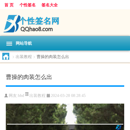
首 页
个性签名
签名大全
网站导航
>
出装教程
>
曹操的肉装怎么出
曹操的肉装怎么出
出装教程
网友:
bbd
2024-03-28 08:28:45