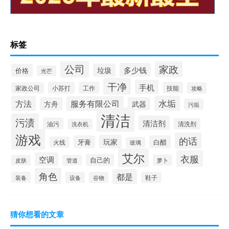
标签
公司
家政
多少钱
垃圾
价格
光芒
干净
手机
小苏打
工作
技能
家政公司
攻略
方法
水垢
服务有限公司
方舟
武器
污垢
清洁
污渍
清洁剂
油污
清洗剂
洗衣机
游戏
的话
玩家
牙膏
白醋
火线
玻璃
艾尔
衣服
空调
自己的
萝卜
皮肤
管道
角色
都是
装备
设备
谷物
鞋子
猜你想看的文章