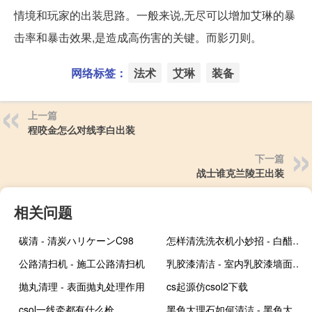
情境和玩家的出装思路。一般来说,无尽可以增加艾琳的暴
击率和暴击效果,是造成高伤害的关键。而影刃则。
网络标签：
法术
艾琳
装备
上一篇
程咬金怎么对线李白出装
下一篇
战士谁克兰陵王出装
相关问题
碳清 - 清炭ハリケーンC98
怎样清洗洗衣机小妙招 - 白醋+小苏打+盐+洗衣液
公路清扫机 - 施工公路清扫机
乳胶漆清洁 - 室内乳胶漆墙面清洁
抛丸清理 - 表面抛丸处理作用
cs起源仿csol2下载
csol一线牵都有什么枪
黑色大理石如何清洁 - 黑色大理石干了就发白