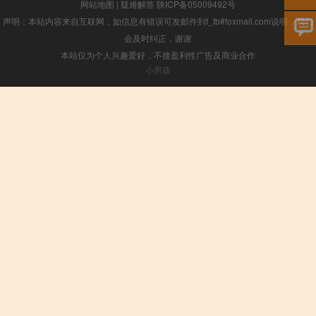
网站地图
|
疑难解答
陕ICP备05009492号
声明：本站内容来自互联网，如信息有错误可发邮件到f_fb#foxmail.com说明，我们
会及时纠正，谢谢
本站仅为个人兴趣爱好，不接盈利性广告及商业合作
小男孩