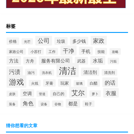
标签
公司
家政
多少钱
垃圾
价格
光芒
干净
手机
小苏打
工作
技能
家政公司
攻略
方法
水垢
服务有限公司
方舟
武器
污垢
清洁
污渍
清洁剂
油污
清洗剂
洗衣机
游戏
的话
玩家
牙膏
白醋
火线
玻璃
艾尔
衣服
空调
自己的
萝卜
皮肤
管道
角色
都是
装备
设备
谷物
鞋子
猜你想看的文章