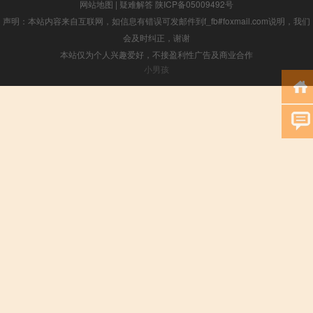
网站地图
|
疑难解答
陕ICP备05009492号
声明：本站内容来自互联网，如信息有错误可发邮件到f_fb#foxmail.com说明，我们
会及时纠正，谢谢
本站仅为个人兴趣爱好，不接盈利性广告及商业合作
小男孩