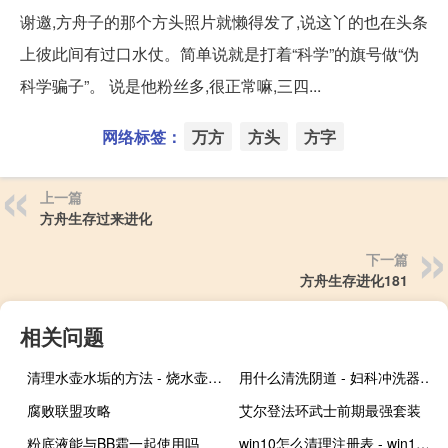
谢邀,方舟子的那个方头照片就懒得发了,说这丫的也在头条
上彼此间有过口水仗。简单说就是打着“科学”的旗号做“伪
科学骗子”。 说是他粉丝多,很正常嘛,三四...
网络标签：
万方
方头
方字
上一篇
方舟生存过来进化
下一篇
方舟生存进化181
相关问题
清理水壶水垢的方法 - 烧水壶怎样去水垢最简单方法
用什么清洗阴道 - 妇科冲洗器用法步骤图
腐败联盟攻略
艾尔登法环武士前期最强套装
粉底液能与BB霜一起使用吗
win10怎么清理注册表 - win10自带注册表清理工具吗