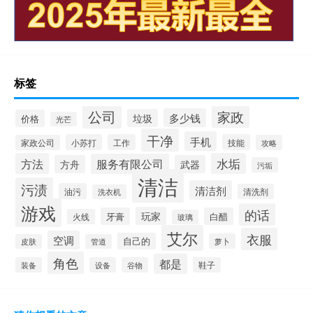
标签
公司
家政
多少钱
垃圾
价格
光芒
干净
手机
小苏打
工作
技能
家政公司
攻略
方法
水垢
服务有限公司
方舟
武器
污垢
清洁
污渍
清洁剂
油污
清洗剂
洗衣机
游戏
的话
玩家
牙膏
白醋
火线
玻璃
艾尔
衣服
空调
自己的
萝卜
皮肤
管道
角色
都是
装备
设备
谷物
鞋子