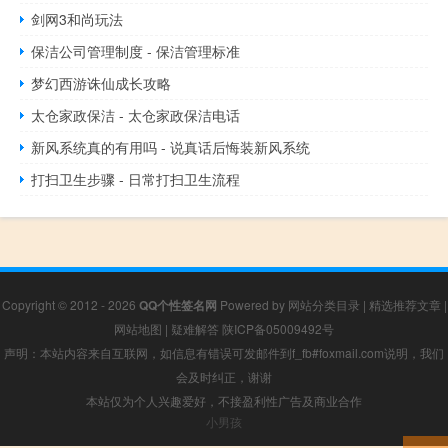
剑网3和尚玩法
保洁公司管理制度 - 保洁管理标准
梦幻西游诛仙成长攻略
太仓家政保洁 - 太仓家政保洁电话
新风系统真的有用吗 - 说真话后悔装新风系统
打扫卫生步骤 - 日常打扫卫生流程
Copyright © 2012 - 2026
QQ个性签名网
Powered by
网站分类目录
|
精选推荐文章
|
网站地图
|
疑难解答
陕ICP备05009492号
声明：本站内容来自互联网，如信息有错误可发邮件到f_fb#foxmail.com说明，我们
会及时纠正，谢谢
本站仅为个人兴趣爱好，不接盈利性广告及商业合作
小男孩