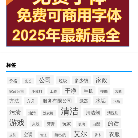
标签
公司
家政
多少钱
垃圾
价格
光芒
干净
手机
小苏打
工作
技能
家政公司
攻略
方法
水垢
服务有限公司
方舟
武器
污垢
清洁
污渍
清洁剂
油污
清洗剂
洗衣机
游戏
的话
玩家
牙膏
白醋
火线
玻璃
艾尔
衣服
空调
自己的
萝卜
皮肤
管道