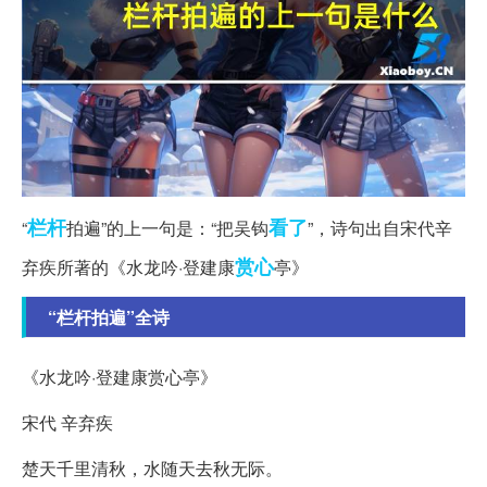
栏杆
看了
“
拍遍”的上一句是：“把吴钩
”，诗句出自宋代辛
赏心
弃疾所著的《水龙吟·登建康
亭》
“栏杆拍遍”全诗
《水龙吟·登建康赏心亭》
宋代 辛弃疾
楚天千里清秋，水随天去秋无际。