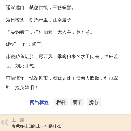
遥岑远目，献愁供恨，玉簪螺髻。
落日楼头，断鸿声里，江南游子。
把吴钩看了，栏杆拍遍，无人会，登临意。
(栏杆 一作：阑干)
休说鲈鱼堪脍，尽西风，季鹰归未？求田问舍，怕应羞
见，刘郎才气。
可惜流年，忧愁风雨，树犹如此！倩何人唤取，红巾翠
袖，揾英雄泪！
网络标签：
栏杆
看了
赏心
上一篇
春秋多佳日的上一句是什么