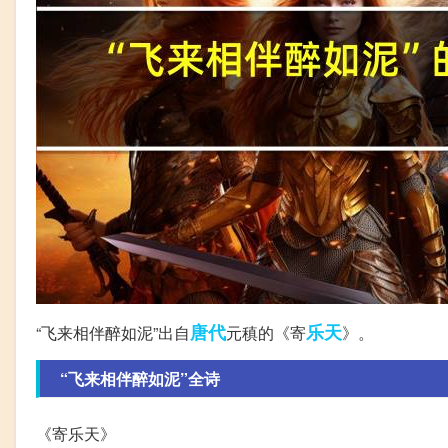
唐代
乐天
“飞来相伴醉如泥”出自
元稹的《寄
》。
“飞来相伴醉如泥”全诗
《寄乐天》