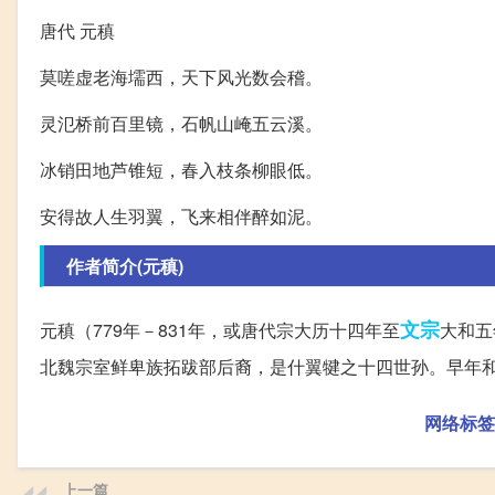
唐代 元稹
莫嗟虚老海壖西，天下风光数会稽。
灵氾桥前百里镜，石帆山崦五云溪。
冰销田地芦锥短，春入枝条柳眼低。
安得故人生羽翼，飞来相伴醉如泥。
作者简介(元稹)
文宗
元稹（779年－831年，或唐代宗大历十四年至
大和五
北魏宗室鲜卑族拓跋部后裔，是什翼犍之十四世孙。早年和白
网络标签
上一篇