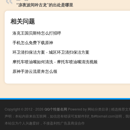
“凉夜波间吟古龙”的出处是哪里
相关问题
洛克王国贝斯特怎么打招呼
手机怎么免费下载原神
环卫清扫保洁方案 - 城区环卫清扫保洁方案
摩托车喷油嘴如何清洗 - 摩托车喷油嘴清洗视频
原神手游云流星奔怎么领
Copyright © 2012 - 2026
QQ个性签名网
Powered by
网站分类目录
|
精选推荐文
声明：本站内容来自互联网，如信息有错误可发邮件到f_fb#foxmail.com说明
本站仅为个人兴趣爱好，不接盈利性广告及商业合作