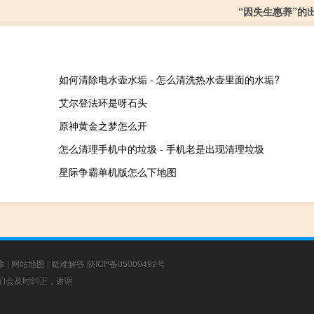
“因失生惠养”的
如何清除电水壶水垢 - 怎么清洗热水壶里面的水垢?
艾尔登法环是呀石头
原神黄金之梦怎么开
怎么清理手机中的垃圾 - 手机老是出现清理垃圾
星际争霸单机版怎么下地图
章
|
网站地图
|
疑难解答
陕ICP备05009492号
，我们会及时纠正，谢谢