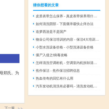
猜你想看的文章
皮质表带怎么保养 - 真皮表带保养用什么油
如何清洗阴部 - 下面瘙痒最快止痒办法
造梦西游是不是国产
物业公司保洁培训的内容 - 保洁4大培训内容
小型水洗设备价格 - 小型洗涤设备价格
僵尸入侵之t病毒攻略
怎样清洗空调柜机 - 空调室内机拆卸清洗图解
焦作保洁 - 焦作保洁招聘信息
母郑氏。为
热血传奇的回忆有什么用
汽车发动机清洗有必要吗 - 清洗发动机舱80元贵吗
下一篇