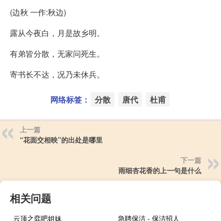
(边秋 一作:秋边)
露从今夜白，月是故乡明。
有弟皆分散，无家问死生。
寄书长不达，况乃未休兵。
网络标签：
分散
唐代
杜甫
上一篇
“花面交相映”的出处是哪里
下一篇
雨细杏花香的上一句是什么
相关问题
云顶之弈吧姐妹
急聘保洁 - 保洁招人