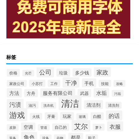
标签
公司
家政
多少钱
垃圾
价格
光芒
干净
手机
小苏打
工作
技能
家政公司
攻略
方法
水垢
服务有限公司
方舟
武器
污垢
清洁
污渍
清洁剂
油污
清洗剂
洗衣机
游戏
的话
玩家
牙膏
白醋
火线
玻璃
艾尔
衣服
空调
自己的
萝卜
皮肤
管道
角色
都是
装备
设备
谷物
鞋子