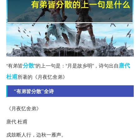
分散
唐代
“有弟皆
”的上一句是：“月是故乡明”，诗句出自
杜甫
所著的《月夜忆舍弟》
“有弟皆分散”全诗
《月夜忆舍弟》
唐代 杜甫
戍鼓断人行，边秋一雁声。