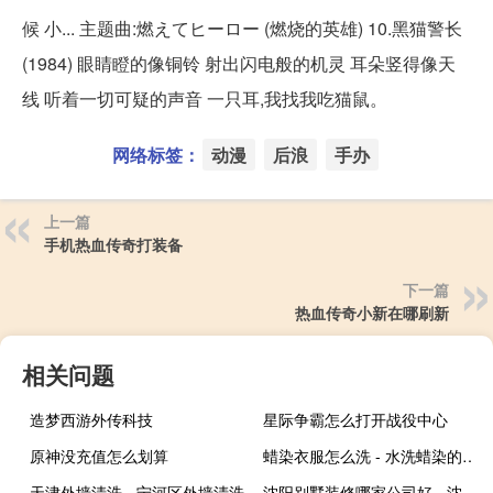
候 小... 主题曲:燃えてヒーロー (燃烧的英雄) 10.黑猫警长
(1984) 眼睛瞪的像铜铃 射出闪电般的机灵 耳朵竖得像天
线 听着一切可疑的声音 一只耳,我找我吃猫鼠。
网络标签：
动漫
后浪
手办
上一篇
手机热血传奇打装备
下一篇
热血传奇小新在哪刷新
相关问题
造梦西游外传科技
星际争霸怎么打开战役中心
原神没充值怎么划算
蜡染衣服怎么洗 - 水洗蜡染的衣服怎么洗不掉色
天津外墙清洗 - 宁河区外墙清洗
沈阳别墅装修哪家公司好 - 沈阳别墅装修设计公司前十名