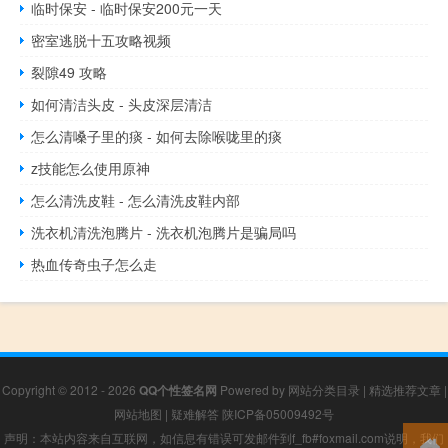
临时保安 - 临时保安200元一天
密室逃脱十五攻略视频
裂隙49 攻略
如何清洁头皮 - 头皮深层清洁
怎么清嗓子里的痰 - 如何去除喉咙里的痰
z技能怎么使用原神
怎么清洗皮鞋 - 怎么清洗皮鞋内部
洗衣机清洗泡腾片 - 洗衣机泡腾片是骗局吗
热血传奇虫子怎么走
Copyright © 2012 - 2026
QQ个性签名网
Powered by
网站分类目录
|
精选推荐文章
|
网站地图
|
疑难解答
陕ICP备05009492号
声明：本站内容来自互联网，如信息有错误可发邮件到f_fb#foxmail.com说明，我们