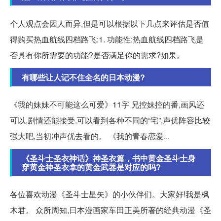
个人观点会因人而异,但是可以根据以下几点来评估是否值
得购买热血航线四档路飞:1. 功能性:热血航线四档路飞是
否具有你所需要的功能?是否满足你的需求?如果。
有哪些让人记不住全名的日本动漫?
《我的妹妹不可能这么可爱》11字 兄控妹控的番,画风还
可以,剧情还能接受,可以看到各种不同的“宅”,声优阵容比较
强大吧,当初冲声优去看的。 《我的青春恋爱...
《圣斗士圣衣神话》神圣衣篇，书中黄金圣斗士身
穿黄金神圣衣拿的黄金武器是对应的吗?
各位喜欢动漫《圣斗士星矢》的小伙伴们。大家好!我是枫
木君。 众所周知,日本漫画家车田正美所著的经典动漫《圣