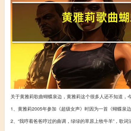
关于黄雅莉歌曲蝴蝶泉边，黄雅莉这个很多人还不知道，
1、黄雅莉2005年参加《超级女声》时因为一首《蝴蝶泉
2、“我哼着爸爸哼过的曲调，绿绿的草原上牧牛羊”，歌