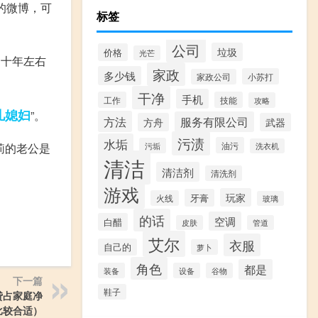
莉的微博，可
标签
公司
垃圾
价格
光芒
了十年左右
家政
多少钱
小苏打
家政公司
干净
手机
工作
技能
攻略
儿媳妇
”。
方法
服务有限公司
方舟
武器
污渍
水垢
油污
污垢
莉的老公是
洗衣机
清洁
清洁剂
清洗剂
游戏
玩家
牙膏
火线
玻璃
的话
空调
白醋
皮肤
管道
艾尔
衣服
自己的
萝卜
角色
都是
装备
设备
谷物
下一篇
鞋子
贷占家庭净
比较合适）