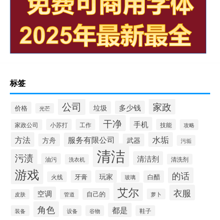
标签
公司
家政
多少钱
垃圾
价格
光芒
干净
手机
小苏打
工作
技能
家政公司
攻略
方法
水垢
服务有限公司
方舟
武器
污垢
清洁
污渍
清洁剂
油污
清洗剂
洗衣机
游戏
的话
玩家
牙膏
白醋
火线
玻璃
艾尔
衣服
空调
自己的
萝卜
皮肤
管道
角色
都是
装备
设备
谷物
鞋子