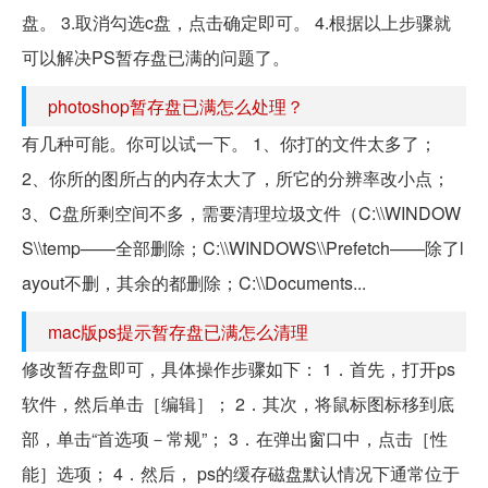
盘。 3.取消勾选c盘，点击确定即可。 4.根据以上步骤就
可以解决PS暂存盘已满的问题了。
photoshop暂存盘已满怎么处理？
有几种可能。你可以试一下。 1、你打的文件太多了；
2、你所的图所占的内存太大了，所它的分辨率改小点；
3、C盘所剩空间不多，需要清理垃圾文件（C:\\WINDOW
S\\temp——全部删除；C:\\WINDOWS\\Prefetch——除了l
ayout不删，其余的都删除；C:\\Documents...
mac版ps提示暂存盘已满怎么清理
修改暂存盘即可，具体操作步骤如下： 1．首先，打开ps
软件，然后单击［编辑］； 2．其次，将鼠标图标移到底
部，单击“首选项－常规”； 3．在弹出窗口中，点击［性
能］选项； 4．然后， ps的缓存磁盘默认情况下通常位于