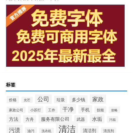
标签
公司
家政
多少钱
垃圾
价格
光芒
干净
手机
小苏打
工作
技能
家政公司
攻略
方法
水垢
服务有限公司
方舟
武器
污垢
清洁
污渍
清洁剂
油污
清洗剂
洗衣机