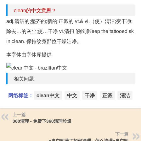
clean的中文意思？
adj.清洁的;整齐的;新的;正派的 vt.& vi.（使）清洁;变干净;
除去…的灰尘;使…干净 vi.清扫 [例句]Keep the tattooed sk
in clean. 保持纹身部位干燥洁净。
本字体由
字体库
提供
相关问题
网络标签：
clean中文
中文
干净
正派
清洁
上一篇
360清理 - 免费下360清理垃圾
下一篇
c盘空间满了如何清理 - 怎么清理c盘空间