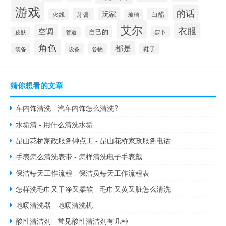
游戏
的话
玩家
牙膏
白醋
火线
玻璃
艾尔
衣服
空调
自己的
萝卜
皮肤
管道
角色
都是
装备
设备
谷物
鞋子
猜你想看的文章
车内饰清洗 - 汽车内饰怎么清洗?
水垢清 - 用什么清洗水垢
昆山花桥家政服务钟点工 - 昆山花桥家政服务电话
手表怎么清洗表带 - 怎样清洗电子手表戴
保洁每天工作流程 - 保洁员每天工作流程表
怎样洗毛巾又干净又柔软 - 毛巾又黄又脏怎么清洗
地暖清洗器 - 地暖清洗机
酸性清洁剂 - 常见酸性清洁剂有几种