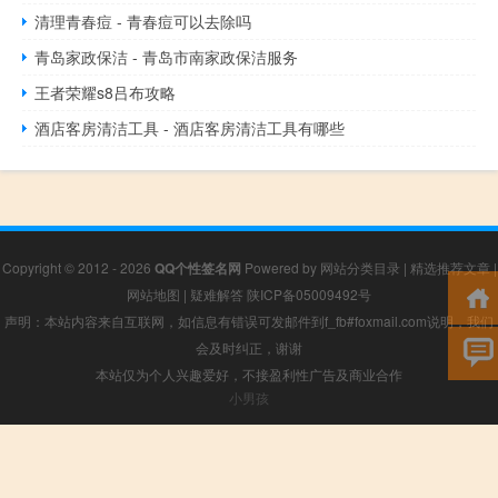
清理青春痘 - 青春痘可以去除吗
青岛家政保洁 - 青岛市南家政保洁服务
王者荣耀s8吕布攻略
酒店客房清洁工具 - 酒店客房清洁工具有哪些
Copyright © 2012 - 2026
QQ个性签名网
Powered by
网站分类目录
|
精选推荐文章
|
网站地图
|
疑难解答
陕ICP备05009492号
声明：本站内容来自互联网，如信息有错误可发邮件到f_fb#foxmail.com说明，我们
会及时纠正，谢谢
本站仅为个人兴趣爱好，不接盈利性广告及商业合作
小男孩