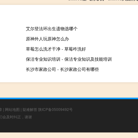
艾尔登法环出生遗物选哪个
原神外人玩原神怎么办
草莓怎么洗才干净 - 草莓咋洗好
保洁专业知识培训 - 保洁专业知识及技能培训
长沙市家政公司 - 长沙家政公司有哪些
章
|
网站地图
|
疑难解答
陕ICP备05009492号
，我们会及时纠正，谢谢