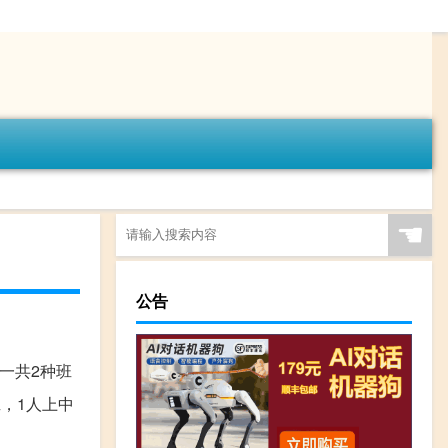
☚
公告
如一共2种班
，1人上中