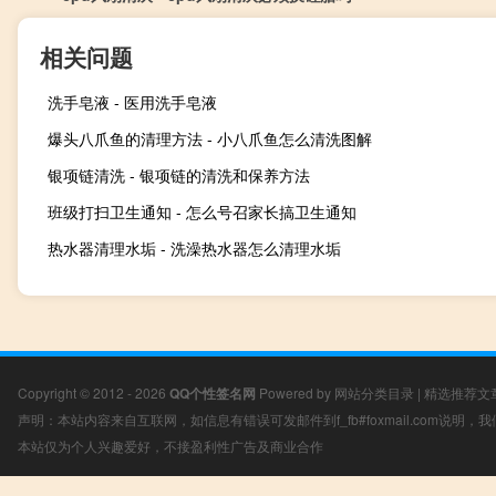
相关问题
洗手皂液 - 医用洗手皂液
爆头八爪鱼的清理方法 - 小八爪鱼怎么清洗图解
银项链清洗 - 银项链的清洗和保养方法
班级打扫卫生通知 - 怎么号召家长搞卫生通知
热水器清理水垢 - 洗澡热水器怎么清理水垢
Copyright © 2012 - 2026
QQ个性签名网
Powered by
网站分类目录
|
精选推荐文
声明：本站内容来自互联网，如信息有错误可发邮件到f_fb#foxmail.com说明
本站仅为个人兴趣爱好，不接盈利性广告及商业合作