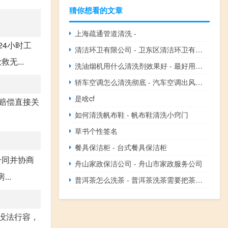
猜你想看的文章
上海疏通管道清洗 -
24小时工
清洁环卫有限公司 - 卫东区清洁环卫有限公司
无...
洗油烟机用什么清洗剂效果好 - 最好用的油烟机清洗剂
轿车空调怎么清洗彻底 - 汽车空调出风口清洗步骤图解
是啥cf
赔偿直接关
如何清洗帆布鞋 - 帆布鞋清洗小窍门
草书个性签名
餐具保洁柜 - 台式餐具保洁柜
合同并协商
舟山家政保洁公司 - 舟山市家政服务公司
..
普洱茶怎么洗茶 - 普洱茶洗茶需要把茶托冲散吗
也没法行容，