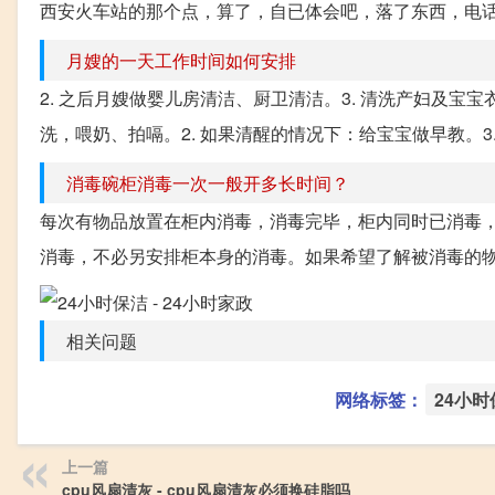
西安火车站的那个点，算了，自已体会吧，落了东西，电话头
月嫂的一天工作时间如何安排
2. 之后月嫂做婴儿房清洁、厨卫清洁。3. 清洗产妇及宝宝衣物
洗，喂奶、拍嗝。2. 如果清醒的情况下：给宝宝做早教。3. 
消毒碗柜消毒一次一般开多长时间？
每次有物品放置在柜内消毒，消毒完毕，柜内同时已消毒
消毒，不必另安排柜本身的消毒。如果希望了解被消毒的物
相关问题
网络标签：
24小时
上一篇
cpu风扇清灰 - cpu风扇清灰必须换硅脂吗