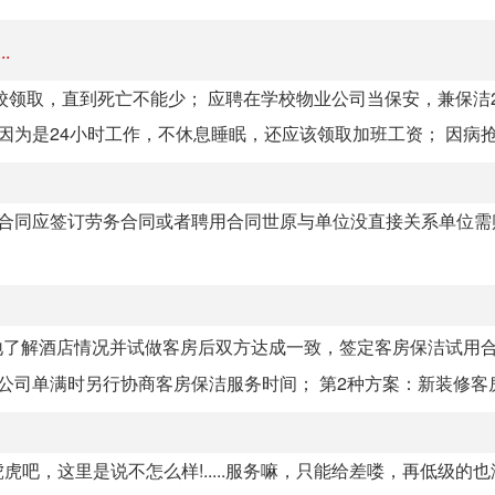
.
校领取，直到死亡不能少； 应聘在学校物业公司当保安，兼保洁
为是24小时工作，不休息睡眠，还应该领取加班工资； 因病抢救
劳合同应签订劳务合同或者聘用合同世原与单位没直接关系单位需
实地了解酒店情况并试做客房后双方达成一致，签定客房保洁试用
司单满时另行协商客房保洁服务时间； 第2种方案：新装修客房.
吧，这里是说不怎么样!.....服务嘛，只能给差喽，再低级的