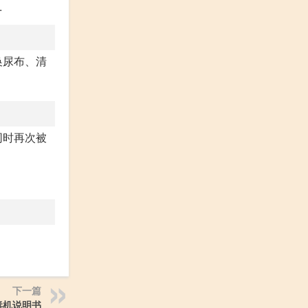
.
宝换尿布、清
同时再次被
下一篇
消毒机说明书