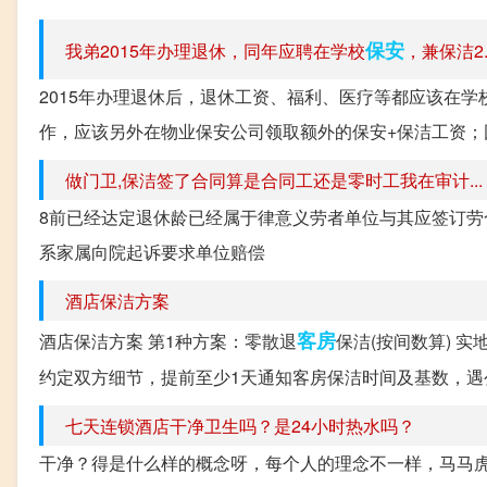
保安
我弟2015年办理退休，同年应聘在学校
，兼保洁2..
2015年办理退休后，退休工资、福利、医疗等都应该在学
作，应该另外在物业保安公司领取额外的保安+保洁工资；因
做门卫,保洁签了合同算是合同工还是零时工我在审计...
8前已经达定退休龄已经属于律意义劳者单位与其应签订
系家属向院起诉要求单位赔偿
酒店保洁方案
客房
酒店保洁方案 第1种方案：零散退
保洁(按间数算) 
约定双方细节，提前至少1天通知客房保洁时间及基数，遇公
七天连锁酒店干净卫生吗？是24小时热水吗？
干净？得是什么样的概念呀，每个人的理念不一样，马马虎虎