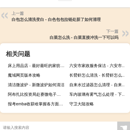
上一篇
白包怎么清洗变白 - 白色包包拉链处脏了如何清理
下一篇
白菜怎么洗 - 白菜直接冲洗一下可以吗
相关问题
床上用品店 - 最好最旺的家纺店名
六安市家政服务保洁 - 六安市保洁公司电话
魔域网页版本攻略
长臂虾怎么清洗 - 长臂虾怎么处理干净视频
清洁微波炉 - 新微波炉如何清洁
自来水过滤器怎么清理 - 自来水前置过滤器怎么清理
阿布扎比投资局赴赛微电子参观调研
车内玻璃有雾气怎么处理 - 下雨天车内玻璃有雾气怎么处理
报考emba收获啥掌握各方面高级管理知识
守卫大陆攻略
☚