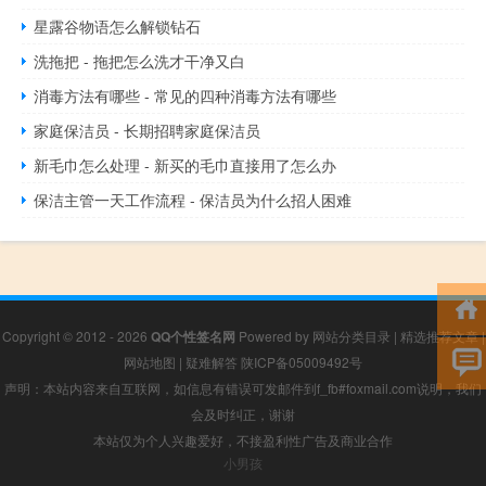
星露谷物语怎么解锁钻石
洗拖把 - 拖把怎么洗才干净又白
消毒方法有哪些 - 常见的四种消毒方法有哪些
家庭保洁员 - 长期招聘家庭保洁员
新毛巾怎么处理 - 新买的毛巾直接用了怎么办
保洁主管一天工作流程 - 保洁员为什么招人困难
Copyright © 2012 - 2026
QQ个性签名网
Powered by
网站分类目录
|
精选推荐文章
|
网站地图
|
疑难解答
陕ICP备05009492号
声明：本站内容来自互联网，如信息有错误可发邮件到f_fb#foxmail.com说明，我们
会及时纠正，谢谢
本站仅为个人兴趣爱好，不接盈利性广告及商业合作
小男孩