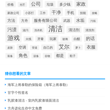
公司
家政
多少钱
垃圾
价格
光芒
干净
手机
小苏打
工作
技能
家政公司
攻略
方法
水垢
服务有限公司
方舟
武器
污垢
清洁
污渍
清洁剂
油污
清洗剂
洗衣机
游戏
的话
玩家
牙膏
白醋
火线
玻璃
艾尔
衣服
空调
自己的
萝卜
皮肤
管道
角色
都是
装备
设备
谷物
鞋子
猜你想看的文章
海军上将泰勒的保险箱（海军上将泰勒）
甘字个性签名
乳胶漆清洁 - 室内乳胶漆墙面清洁
方舟进化生存中文免费