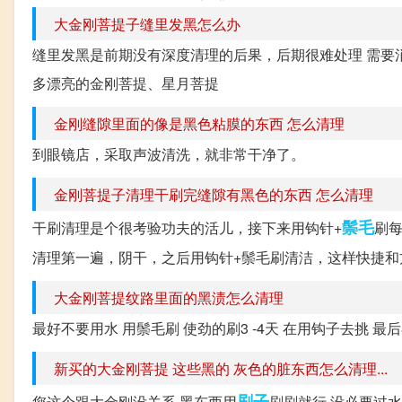
大金刚菩提子缝里发黑怎么办
缝里发黑是前期没有深度清理的后果，后期很难处理 需要
多漂亮的金刚菩提、星月菩提
金刚缝隙里面的像是黑色粘膜的东西 怎么清理
到眼镜店，采取声波清洗，就非常干净了。
金刚菩提子清理干刷完缝隙有黑色的东西 怎么清理
鬃毛
干刷清理是个很考验功夫的活儿，接下来用钩针+
刷
清理第一遍，阴干，之后用钩针+鬃毛刷清洁，这样快捷和
大金刚菩提纹路里面的黑渍怎么清理
最好不要用水 用鬃毛刷 使劲的刷3 -4天 在用钩子去挑 
新买的大金刚菩提 这些黑的 灰色的脏东西怎么清理...
刷子
您这个跟大金刚没关系 黑东西用
刷刷就行 没必要过