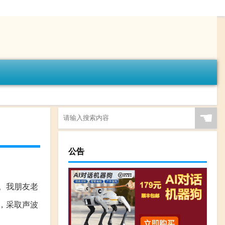
☚
公告
。我朋友老
，采取声波