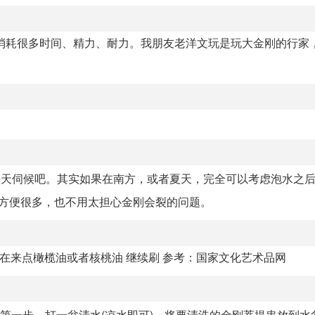
消耗很多时间、精力、耐力。我朋友老洋文玩是玩大金刚的行家
每天伺候吧。其实如果在南方，或者夏天，完全可以考虑泡水之
方便很多，也不用太担心金刚会裂的问题。
最后在来点橄榄油或者核桃油 继续刷 参考：国家文化艺术品网
水第一步，打一盆清水(凉水即可)，将要清洗的金刚菩提串放到水