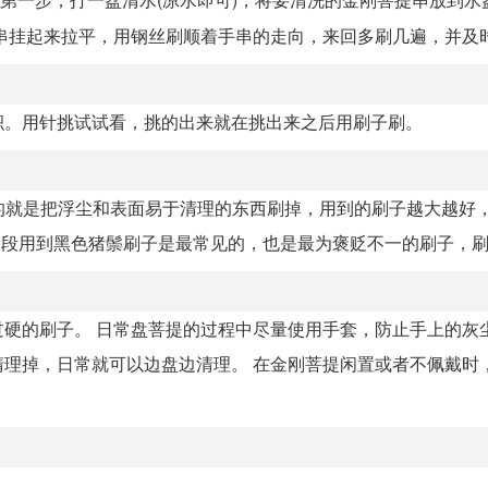
挂起来拉平，用钢丝刷顺着手串的走向，来回多刷几遍，并及时.
积。用针挑试试看，挑的出来就在挑出来之后用刷子刷。
目的就是把浮尘和表面易于清理的东西刷掉，用到的刷子越大越好
段用到黑色猪鬃刷子是最常见的，也是最为褒贬不一的刷子，刷子.
硬的刷子。 日常盘菩提的过程中尽量使用手套，防止手上的灰
掉，日常就可以边盘边清理。 在金刚菩提闲置或者不佩戴时，.