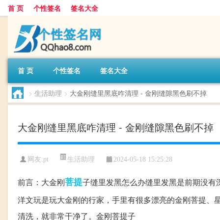
首 页
个性签名
签名大全
首 页
个性签名
签名大全
>
生活助理
>
大金刚缝里黑底咋清理 - 金刚缝隙黑色刷不掉
大金刚缝里黑底咋清理 - 金刚缝隙黑色刷不掉
生活助理
网友:
pt
2024-05-18 15:25:28
菩提
前言：大金刚
子缝里发黑怎么办缝里发黑是前期没有
洋文玩是玩大金刚的行家，手里有很多漂亮的金刚菩提、
清洗，就非常干净了。金刚菩提子