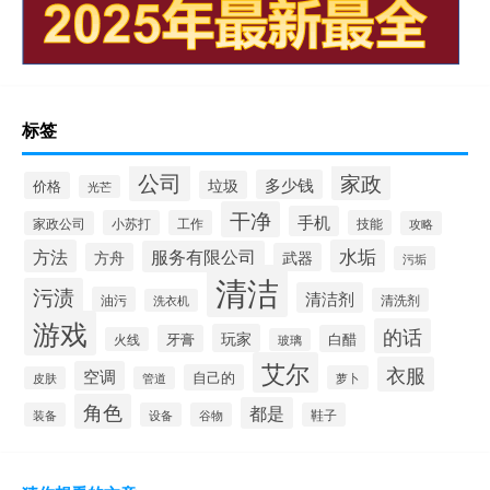
标签
公司
家政
多少钱
垃圾
价格
光芒
干净
手机
小苏打
工作
技能
家政公司
攻略
方法
水垢
服务有限公司
方舟
武器
污垢
清洁
污渍
清洁剂
油污
清洗剂
洗衣机
游戏
的话
玩家
牙膏
白醋
火线
玻璃
艾尔
衣服
空调
自己的
萝卜
皮肤
管道
角色
都是
装备
设备
谷物
鞋子