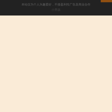
本站仅为个人兴趣爱好，不接盈利性广告及商业合作
小男孩