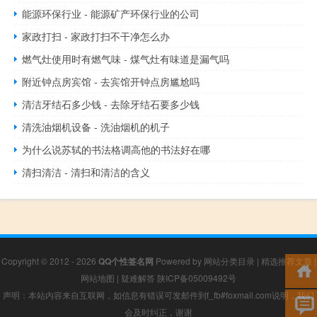
能源环保行业 - 能源矿产环保行业的公司
家政打扫 - 家政打扫不干净怎么办
燃气灶使用时有燃气味 - 煤气灶有味道是漏气吗
附近钟点房宾馆 - 去宾馆开钟点房尴尬吗
清洁牙结石多少钱 - 去除牙结石要多少钱
清洗油烟机设备 - 洗油烟机的机子
为什么说苏轼的书法格调高他的书法好在哪
清扫清洁 - 清扫和清洁的含义
Copyright © 2012 - 2026
QQ个性签名网
Powered by
网站分类目录
|
精选推荐文章
|
网站地图
|
疑难解答
陕ICP备05009492号
声明：本站内容来自互联网，如信息有错误可发邮件到f_fb#foxmail.com说明，我们
会及时纠正，谢谢