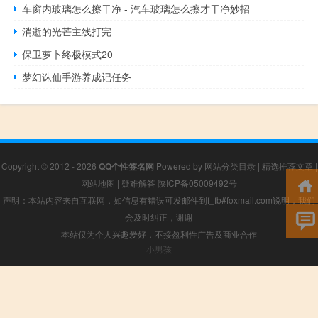
车窗内玻璃怎么擦干净 - 汽车玻璃怎么擦才干净妙招
消逝的光芒主线打完
保卫萝卜终极模式20
梦幻诛仙手游养成记任务
Copyright © 2012 - 2026
QQ个性签名网
Powered by
网站分类目录
|
精选推荐文章
|
网站地图
|
疑难解答
陕ICP备05009492号
声明：本站内容来自互联网，如信息有错误可发邮件到f_fb#foxmail.com说明，我们
会及时纠正，谢谢
本站仅为个人兴趣爱好，不接盈利性广告及商业合作
小男孩