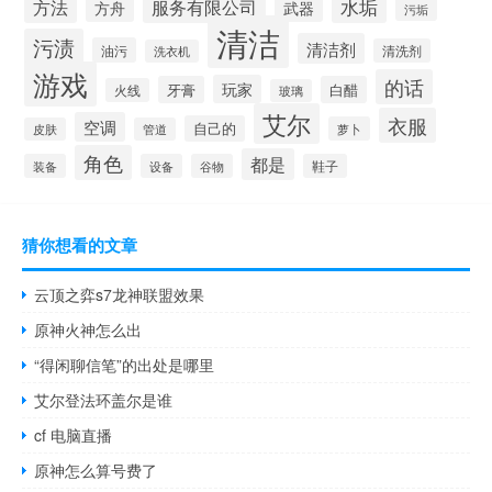
方法
水垢
服务有限公司
方舟
武器
污垢
清洁
污渍
清洁剂
油污
清洗剂
洗衣机
游戏
的话
玩家
牙膏
白醋
火线
玻璃
艾尔
衣服
空调
自己的
萝卜
皮肤
管道
角色
都是
装备
设备
谷物
鞋子
猜你想看的文章
云顶之弈s7龙神联盟效果
原神火神怎么出
“得闲聊信笔”的出处是哪里
艾尔登法环盖尔是谁
cf 电脑直播
原神怎么算号费了