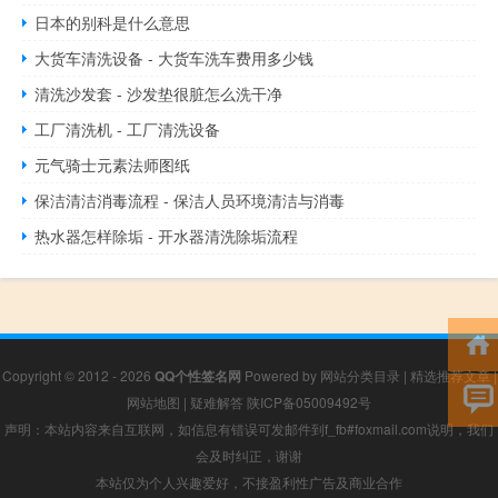
日本的别科是什么意思
大货车清洗设备 - 大货车洗车费用多少钱
清洗沙发套 - 沙发垫很脏怎么洗干净
工厂清洗机 - 工厂清洗设备
元气骑士元素法师图纸
保洁清洁消毒流程 - 保洁人员环境清洁与消毒
热水器怎样除垢 - 开水器清洗除垢流程
Copyright © 2012 - 2026
QQ个性签名网
Powered by
网站分类目录
|
精选推荐文章
|
网站地图
|
疑难解答
陕ICP备05009492号
声明：本站内容来自互联网，如信息有错误可发邮件到f_fb#foxmail.com说明，我们
会及时纠正，谢谢
本站仅为个人兴趣爱好，不接盈利性广告及商业合作