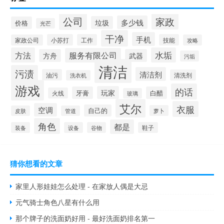
公司
家政
多少钱
垃圾
价格
光芒
干净
手机
小苏打
工作
技能
家政公司
攻略
方法
水垢
服务有限公司
方舟
武器
污垢
清洁
污渍
清洁剂
油污
清洗剂
洗衣机
游戏
的话
玩家
牙膏
白醋
火线
玻璃
艾尔
衣服
空调
自己的
萝卜
皮肤
管道
角色
都是
装备
设备
谷物
鞋子
猜你想看的文章
家里人形娃娃怎么处理 - 在家放人偶是大忌
元气骑士角色八星有什么用
那个牌子的洗面奶好用 - 最好洗面奶排名第一