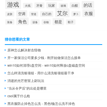
游戏
的话
玩家
牙膏
白醋
火线
玻璃
艾尔
衣服
空调
自己的
萝卜
皮肤
管道
角色
都是
装备
设备
谷物
鞋子
猜你想看的文章
原神怎么解决射击怪物
开一家保洁公司要多少钱 - 刚开始做保洁怎么接单
win10如何清理c盘空间 - win10如何释放c盘磁盘空间
怎么样清洗银项链 - 用什么清洗银项链最干净
消逝的光芒密室上尉玩法
“当从令尹后”的出处是哪里
csol属于什么枪
黑衣服防止掉色怎么洗 - 黑色t恤怎么洗不掉色