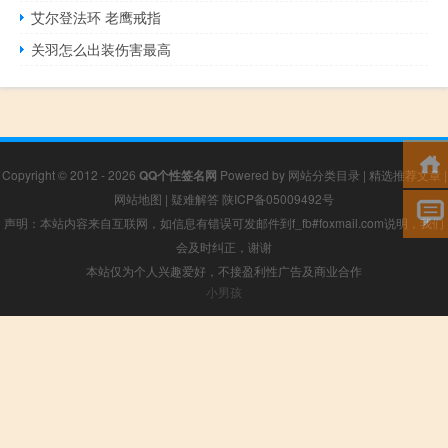
艾尔登法环 老鹰戒指
关羽怎么出装伤害最高
Copyright © 2012 - 2026
QQ个性签名网
Powered by
网站分类目录
|
精选推荐文章
|
网站地图
|
疑难解答
陕ICP备05009492号
声明：本站内容来自互联网，如信息有错误可发邮件到f_fb#foxmail.com说明，我们
会及时纠正，谢谢
本站仅为个人兴趣爱好，不接盈利性广告及商业合作
小男孩