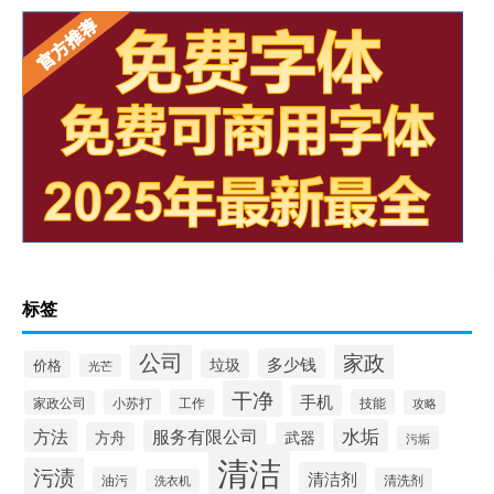
标签
公司
家政
多少钱
垃圾
价格
光芒
干净
手机
小苏打
工作
技能
家政公司
攻略
方法
水垢
服务有限公司
方舟
武器
污垢
清洁
污渍
清洁剂
油污
清洗剂
洗衣机