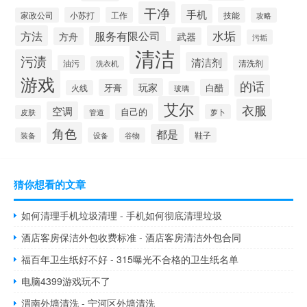
干净
手机
小苏打
工作
技能
家政公司
攻略
方法
水垢
服务有限公司
方舟
武器
污垢
清洁
污渍
清洁剂
油污
清洗剂
洗衣机
游戏
的话
玩家
牙膏
白醋
火线
玻璃
艾尔
衣服
空调
自己的
萝卜
皮肤
管道
角色
都是
装备
设备
谷物
鞋子
猜你想看的文章
如何清理手机垃圾清理 - 手机如何彻底清理垃圾
酒店客房保洁外包收费标准 - 酒店客房清洁外包合同
福百年卫生纸好不好 - 315曝光不合格的卫生纸名单
电脑4399游戏玩不了
渭南外墙清洗 - 宁河区外墙清洗