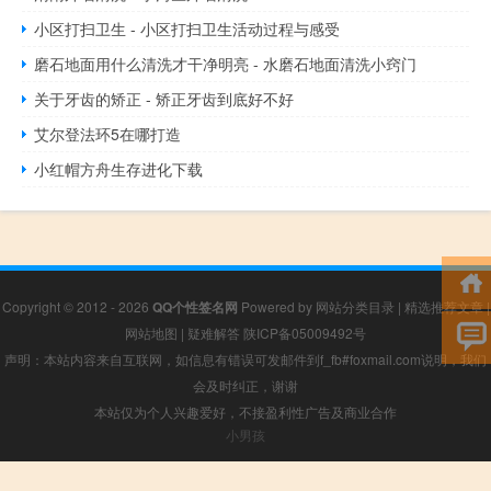
小区打扫卫生 - 小区打扫卫生活动过程与感受
磨石地面用什么清洗才干净明亮 - 水磨石地面清洗小窍门
关于牙齿的矫正 - 矫正牙齿到底好不好
艾尔登法环5在哪打造
小红帽方舟生存进化下载
Copyright © 2012 - 2026
QQ个性签名网
Powered by
网站分类目录
|
精选推荐文章
|
网站地图
|
疑难解答
陕ICP备05009492号
声明：本站内容来自互联网，如信息有错误可发邮件到f_fb#foxmail.com说明，我们
会及时纠正，谢谢
本站仅为个人兴趣爱好，不接盈利性广告及商业合作
小男孩