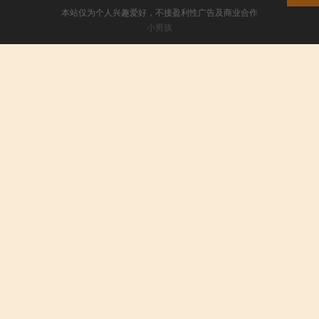
本站仅为个人兴趣爱好，不接盈利性广告及商业合作
小男孩