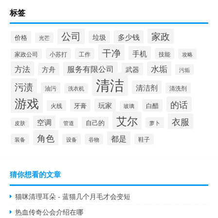
标签
公司
家政
多少钱
垃圾
价格
光芒
干净
手机
小苏打
工作
技能
家政公司
攻略
方法
水垢
服务有限公司
方舟
武器
污垢
清洁
污渍
清洁剂
油污
清洗剂
洗衣机
游戏
的话
玩家
牙膏
白醋
火线
玻璃
艾尔
衣服
空调
自己的
萝卜
皮肤
管道
角色
都是
装备
设备
谷物
鞋子
猜你想看的文章
猫咪清理耳朵 - 蓝猫几个月毛才会变短
热血传奇公会介绍在哪