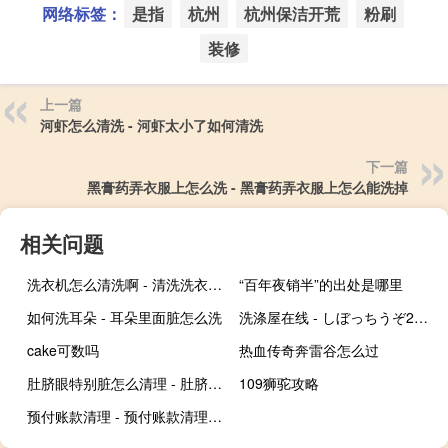
网络标签：
是指
杭州
杭州保洁开荒
粉刷
装修
上一篇
河虾怎么清洗 - 河虾太小了如何清洗
下一篇
黑膏药弄衣服上怎么洗 - 黑膏药弄衣服上怎么能洗掉
相关问题
洗衣机怎么清洗啊 - 清洗洗衣机家用小妙招
“百年夜销半”的出处是哪里
如何洗耳朵 - 耳朵里面脏怎么洗
洗涤屋在线 - しぼっちうぞ2在线观看1一
cake可数吗
热血传奇奔雷谷怎么过
肚脐眼特别脏怎么清理 - 肚脐太深了洗不干净怎么办
109狮驼攻略
预付账款清理 - 预付账款清理具体措施