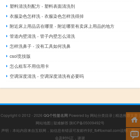
塑料清洗剂配方 - 塑料表面清洗剂
衣服染色怎样洗 - 衣服染色怎样洗得掉
附近床上用品店在哪里 - 附近哪里有卖床上用品的地方
管道内壁清洗 - 管子内壁怎么清洗
怎样洗鼻子 - 没有工具如何洗鼻
csol竞技版
怎么租车不用信用卡
空调深度清洗 - 空调深度清洗有必要吗
Copyright © 2012 - 2026
QQ个性签名网
Powered by
网站分类目录
|
精选推荐文章
|
网站地图
|
疑难解答
陕ICP备05009492号
声明：本站内容来自互联网，如信息有错误可发邮件到f_fb#foxmail.com说明，我们
会及时纠正，谢谢