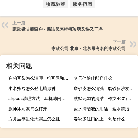
收费标准
服务范围
上一篇
家政保洁擦窗户 - 保洁员怎样擦玻璃又快又干净
下一篇
家政公司 北京 - 北京最有名的家政公司
相关问题
狗的耳朵怎么清理 - 狗耳屎和耳螨区别图片
冬天伴娘伴郎穿什么
小米账号怎么登电脑原神
磨砂皮怎么清洗 - 磨砂皮沙发清洗小窍门
airpods清理方法 - 耳机滤网被耳屎堵了
默默无闻的清洁工作文400字 - 清洁工默默奉献的作文
原神冰元素怎么打开
盐水清洁液的用途 - 盐水清洁液有什么作用功效
方舟生存进化大霸主怎么抓
春秋多佳日的上一句是什么