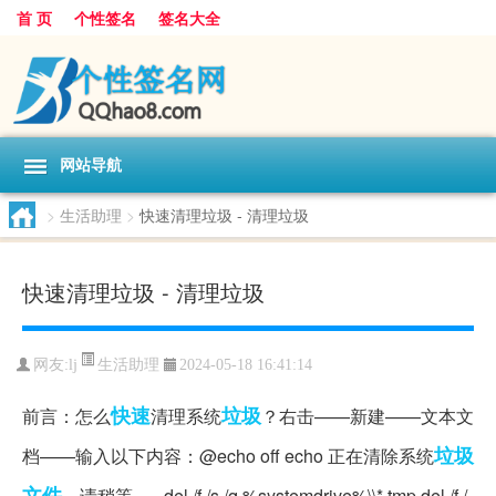
首 页
个性签名
签名大全
网站导航
>
生活助理
>
快速清理垃圾 - 清理垃圾
快速清理垃圾 - 清理垃圾
生活助理
网友:
lj
2024-05-18 16:41:14
快速
垃圾
前言：怎么
清理系统
？右击——新建——文本文
垃圾
档——输入以下内容：@echo off echo 正在清除系统
文件
，请稍等...... del /f /s /q %systemdrive%\\*.tmp del /f /