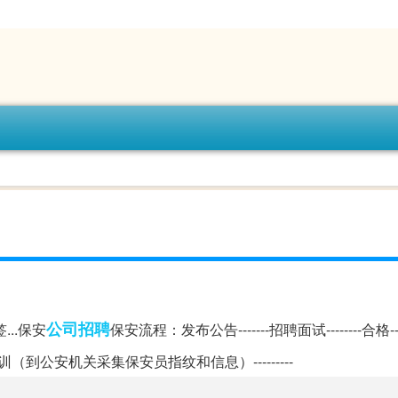
公司招聘
...保安
保安流程：发布公告-------招聘面试--------合格--
训（到公安机关采集保安员指纹和信息）---------