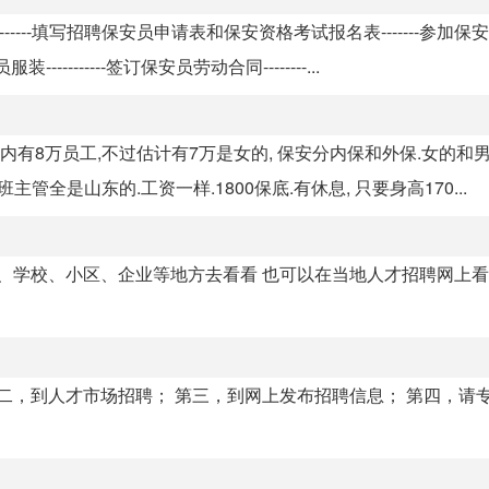
合格------填写招聘保安员申请表和保安资格考试报名表-------参加
---------签订保安员劳动合同--------...
内有8万员工,不过估计有7万是女的, 保安分内保和外保.女的和
管全是山东的.工资一样.1800保底.有休息, 只要身高170...
、学校、小区、企业等地方去看看 也可以在当地人才招聘网上看
二，到人才市场招聘； 第三，到网上发布招聘信息； 第四，请