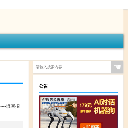
☚
公告
----填写招