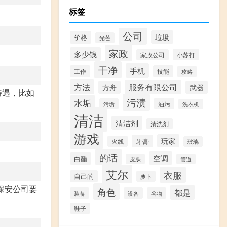
标签
公司
垃圾
价格
光芒
家政
多少钱
小苏打
家政公司
干净
手机
工作
技能
攻略
方法
服务有限公司
方舟
武器
待遇，比如
污渍
水垢
油污
污垢
洗衣机
清洁
清洁剂
清洗剂
游戏
玩家
牙膏
火线
玻璃
的话
空调
白醋
皮肤
管道
艾尔
衣服
自己的
萝卜
保安公司要
角色
都是
装备
设备
谷物
鞋子