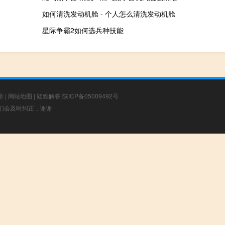
如何清洗发动机舱 - 个人怎么清洗发动机舱
星际争霸2如何选兵种技能
章
|
网站地图
|
疑难解答
陕ICP备05009492号
，我们会及时纠正，谢谢