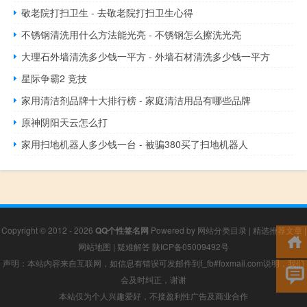
敬老院打扫卫生 - 去敬老院打扫卫生心得
不锈钢清洗用什么方法能光亮 - 不锈钢怎么擦洗光亮
大理石外墙清洗多少钱一平方 - 外墙石材清洗多少钱一平方
星际争霸2 竞技
家用清洁剂品牌十大排行榜 - 家庭清洁用品有哪些品牌
原神阴阳天云怎么打
家用扫地机器人多少钱一台 - 被骗380买了扫地机器人
Copyright © 2012 - 2026
QQ个性签名网
Powered by
网站分类目录
|
精选推荐文章
|
网站地图
|
疑难解答
陕ICP备05009492号
声明：本站内容来自互联网，如信息有错误可发邮件到f_fb#foxmail.com说明，我们
会及时纠正，谢谢
本站仅为个人兴趣爱好，不接盈利性广告及商业合作