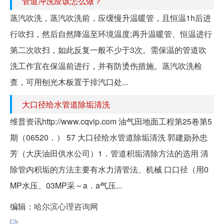
管道冲洗应该怎么做？
蒸汽吹洗，蒸汽吹洗前，应缓慢升温暖管，且恒温1h后进
行吹扫，然后自然降温至环境温度;再升温暖管、恒温进行
第二次吹扫，如此反复一般不少于3次。需保温的管道吹
洗工作宜在保温前进行，并有防烫伤措施。蒸汽吹洗检
查，可用刨光木板置于排汽口处...
大口径给水管道除垢清洗
维普资讯http://www.cqvip.com 油气田地面工程第25卷第5
期（06520．） 57 大口径给水管道除垢清洗 郭建勋孙忠
芳（大庆油田供水公司）1．管道积垢清除方法的选用 清
除管内积垢的方法主要有水力清管法、机械 口口径（用0
MP水压、03MP采～a．a气压...
编辑：
哈尔滨心理咨询网