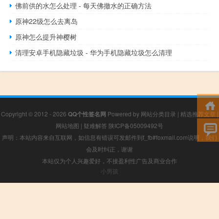
佛前供的水怎么处理 - 每天佛撤水的正确方法
原神22级怎么去离岛
原神怎么提升神樱树
清理安卓手机隐藏垃圾 - 华为手机隐藏垃圾怎么清理
Copyright © 2012 - 2026
QQ个性签名网
Powered by
网站分类目录
|
精选推荐文章
|
网站地图
|
疑难解答
陕ICP备05009492号
声明：本站内容来自互联网，如信息有错误可发邮件到f_fb#foxmail.com说明，我们
会及时纠正，谢谢
本站仅为个人兴趣爱好，不接盈利性广告及商业合作
小男孩