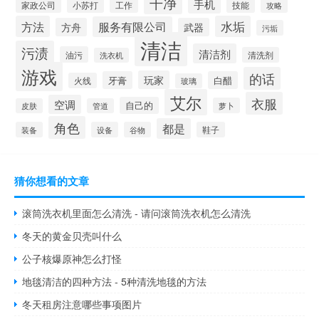
干净
手机
小苏打
工作
技能
家政公司
攻略
方法
水垢
服务有限公司
方舟
武器
污垢
清洁
污渍
清洁剂
油污
清洗剂
洗衣机
游戏
的话
玩家
牙膏
白醋
火线
玻璃
艾尔
衣服
空调
自己的
萝卜
皮肤
管道
角色
都是
装备
设备
谷物
鞋子
猜你想看的文章
滚筒洗衣机里面怎么清洗 - 请问滚筒洗衣机怎么清洗
冬天的黄金贝壳叫什么
公子核爆原神怎么打怪
地毯清洁的四种方法 - 5种清洗地毯的方法
冬天租房注意哪些事项图片