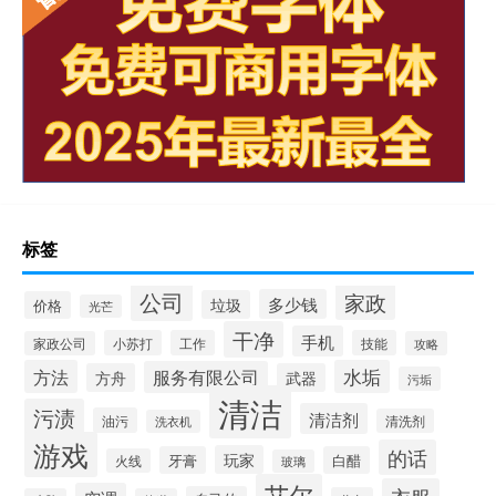
标签
公司
家政
多少钱
垃圾
价格
光芒
干净
手机
小苏打
工作
技能
家政公司
攻略
方法
水垢
服务有限公司
方舟
武器
污垢
清洁
污渍
清洁剂
油污
清洗剂
洗衣机
游戏
的话
玩家
牙膏
白醋
火线
玻璃
艾尔