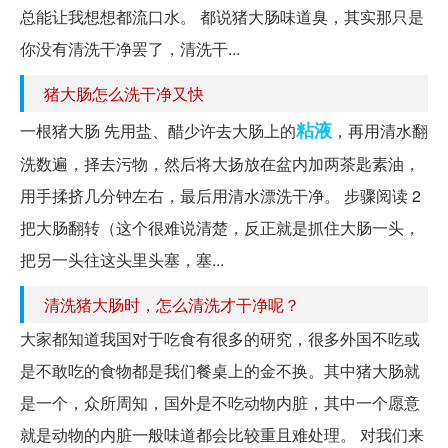
总能让我想想都流口水。 都说猪大肠味道臭，其实那只是
你没有清洗干净罢了，清洗干...
猪大肠怎么洗干净又快
粘液
一根猪大肠 先用盐、醋少许去大肠上的
，再用清水翻
洗数遍，择去污物，然后将大扬放在盆内加两茶匙素油，
用手揉挤几分钟左右，最后用清水漂洗干净。 步骤阅读 2
把大肠翻转（这个很难说清楚，反正就是抓住大肠一头，
把另一头往这头里头塞，塞...
清洗猪大肠时，怎么清洗才干净呢？
大家都知道我国对于吃食有很多的研究，很多外国不吃或
是不敢吃的食物都是我们餐桌上的金不换。其中猪大肠就
是一个，众所周知，国外是不吃动物内脏，其中一个愿意
就是动物的内脏一般味道都会比较重且难处理。 对我们来