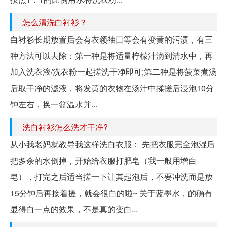
怎么清洗白衬衫？
白衬衫长期放置后会有衣领袖口等会有变黄的污渍，有三
种方法可以去除：第一种是将适量柠檬汁滴到清水中，再
加入洗衣液/洗衣粉一起搓洗干净即可;第二种是将菠菜煮汤
后取干净的滤液，将发黄的衣物在汤汁中揉搓后浸泡10分
钟左右，换一盆温水并...
洗白衬衫怎么洗才干净?
从小我老妈就教导我这样洗白衣服： 先把衣服完全泡湿后
把多余的水倒掉，开始给衣服打肥皂（我一般用增白
皂），打完之后适当搓一下让其起泡后，不要冲洗而是放
15分钟后再接着搓，就会很白的啦~ 关于蓝墨水，的确有
显得白一点的效果，不是真的变白...