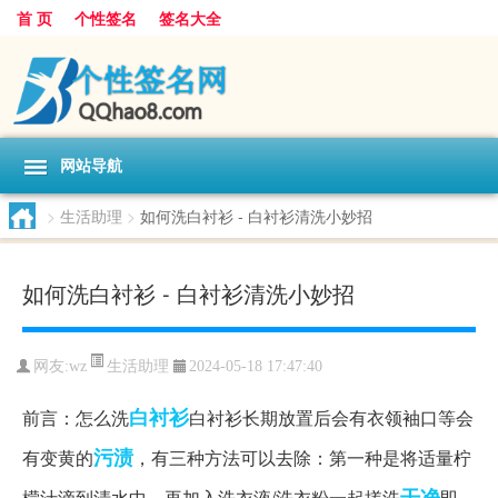
首 页
个性签名
签名大全
网站导航
>
生活助理
>
如何洗白衬衫 - 白衬衫清洗小妙招
如何洗白衬衫 - 白衬衫清洗小妙招
生活助理
网友:
wz
2024-05-18 17:47:40
白衬衫
前言：怎么洗
白衬衫长期放置后会有衣领袖口等会
污渍
有变黄的
，有三种方法可以去除：第一种是将适量柠
干净
檬汁滴到清水中，再加入洗衣液/洗衣粉一起搓洗
即