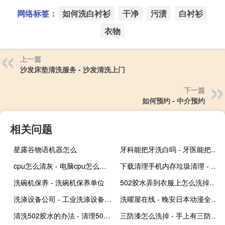
网络标签：
如何洗白衬衫
干净
污渍
白衬衫
衣物
上一篇
沙发床垫清洗服务 - 沙发清洗上门
下一篇
如何预约 - 中介预约
相关问题
星露谷物语机器怎么
牙科能把牙洗白吗 - 牙医能把牙齿洗白吗
cpu怎么清灰 - 电脑cpu怎么清灰
下载清理手机内存垃圾清理 - 手机刷机大师下载最新版
洗碗机保养 - 洗碗机保养单位
502胶水弄到衣服上怎么洗掉 - 502胶水弄衣服上变硬了
洗涤设备公司 - 工业洗涤设备前十大名牌
洗曜屋在线 - 晚安日本动漫全集在线观看
清洗502胶水的办法 - 清理502胶水
三防漆怎么洗掉 - 手上有三防漆用什么可以洗掉