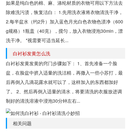
如果是纯白色的棉、麻、涤纶材质的衣物可用以下方法去
除难洗污渍，恢复洁白： 1.先用洗衣液将衣物清洗干净，
2.每半盆水（约2升）加入蓝色月光白色衣物色渍净（600
g规格）1瓶盖（40克），搅匀，放入衣物浸泡30min，漂
洗干净。 *视需要可适当延长...
白衬衫发黄怎么洗
白衬衫发黄发黄的窍门步骤如下： 1、首先准备一个脸
盆，在脸盆中挤入适量的洗洁精，再撒入一些小苏打，最
后再倒入几滴花露水就可以了，这样加入的东西都加好
了。 2、然后再倒入适量的清水，将要清洗的衣服放进调
制好的清洗溶液中浸泡30分钟左右...
相关问题