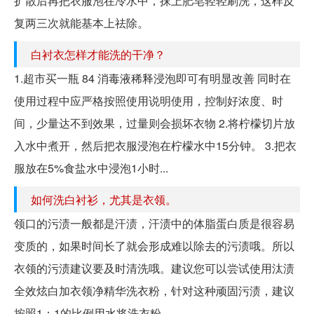
扩散后再把衣服泡在冷水中，抹上肥皂轻轻刷洗，这样反
复两三次就能基本上祛除。
白衬衣怎样才能洗的干净？
1.超市买一瓶 84 消毒液稀释浸泡即可有明显改善 同时在
使用过程中应严格按照使用说明使用，控制好浓度、时
间，少量达不到效果，过量则会损坏衣物 2.将柠檬切片放
入水中煮开，然后把衣服浸泡在柠檬水中15分钟。 3.把衣
服放在5%食盐水中浸泡1小时...
如何洗白衬衫，尤其是衣领。
领口的污渍一般都是汗渍，汗渍中的体脂蛋白质是很容易
变质的，如果时间长了就会形成难以除去的污渍哦。所以
衣领的污渍建议要及时清洗哦。建议您可以尝试使用汰渍
全效炫白加衣领净精华洗衣粉，针对这种顽固污渍，建议
按照1：1的比例用水将洗衣粉...