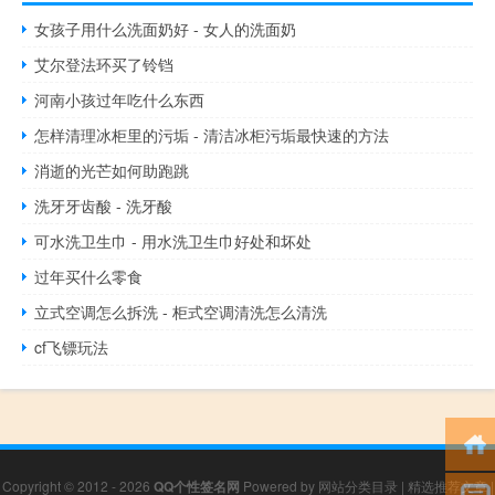
女孩子用什么洗面奶好 - 女人的洗面奶
艾尔登法环买了铃铛
河南小孩过年吃什么东西
怎样清理冰柜里的污垢 - 清洁冰柜污垢最快速的方法
消逝的光芒如何助跑跳
洗牙牙齿酸 - 洗牙酸
可水洗卫生巾 - 用水洗卫生巾好处和坏处
过年买什么零食
立式空调怎么拆洗 - 柜式空调清洗怎么清洗
cf飞镖玩法
Copyright © 2012 - 2026
QQ个性签名网
Powered by
网站分类目录
|
精选推荐文章
|