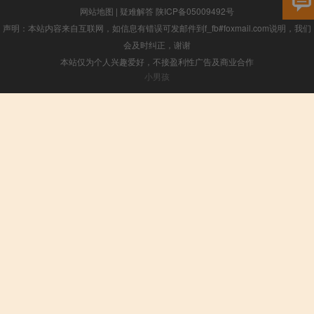
网站地图
|
疑难解答
陕ICP备05009492号
声明：本站内容来自互联网，如信息有错误可发邮件到f_fb#foxmail.com说明，我们
会及时纠正，谢谢
本站仅为个人兴趣爱好，不接盈利性广告及商业合作
小男孩