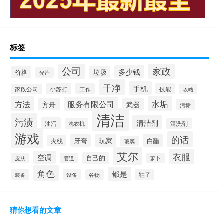
标签
公司
家政
多少钱
垃圾
价格
光芒
干净
手机
小苏打
工作
技能
家政公司
攻略
方法
水垢
服务有限公司
方舟
武器
污垢
清洁
污渍
清洁剂
油污
清洗剂
洗衣机
游戏
的话
玩家
牙膏
白醋
火线
玻璃
艾尔
衣服
空调
自己的
萝卜
皮肤
管道
角色
都是
装备
设备
谷物
鞋子
猜你想看的文章