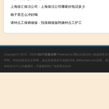
上海徐汇保洁公司 - 上海保洁公司哪家好电话多少
柚子茶怎么冲好喝
请钟点工保姆做饭 - 找保姆做饭阿姨钟点工护工
Copyright © 2012 - 2026
QQ个性签名网
Powered by
网站分类目录
|
精选推荐文
声明：本站内容来自互联网，如信息有错误可发邮件到f_fb#foxmail.com说明
本站仅为个人兴趣爱好，不接盈利性广告及商业合作