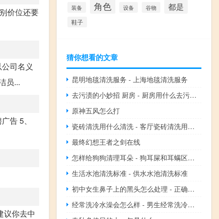
角色
都是
装备
设备
谷物
级别价位还要
鞋子
猜你想看的文章
以公司名义
昆明地毯清洗服务 - 上海地毯清洗服务
...
去污渍的小妙招 厨房 - 厨房用什么去污效果好
原神五风怎么打
广告 5、
瓷砖清洗用什么清洗 - 客厅瓷砖清洗用什么清洗
最终幻想王者之剑在线
怎样给狗狗清理耳朵 - 狗耳屎和耳螨区别图片
生活水池清洗标准 - 供水水池清洗标准
初中女生鼻子上的黑头怎么处理 - 正确清理鼻子上的黑头
经常洗冷水澡会怎么样 - 男生经常洗冷水澡有什么危害
建议你去中