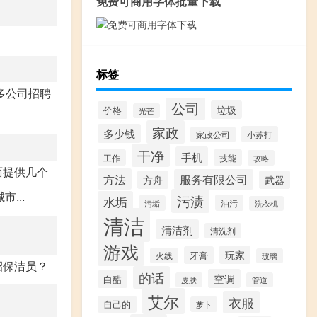
免费可商用字体批量下载
标签
多公司招聘
公司
垃圾
价格
光芒
家政
多少钱
小苏打
家政公司
干净
手机
工作
技能
攻略
面提供几个
方法
服务有限公司
方舟
武器
...
污渍
水垢
油污
污垢
洗衣机
清洁
清洁剂
清洗剂
游戏
玩家
牙膏
火线
玻璃
招保洁员？
的话
空调
白醋
皮肤
管道
艾尔
衣服
自己的
萝卜