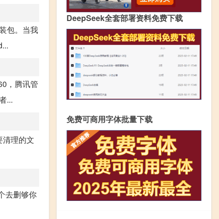
DeepSeek全套部署资料免费下载
安装包。当我
..
60，腾讯管
..
免费可商用字体批量下载
要清理的文
一个去删够你