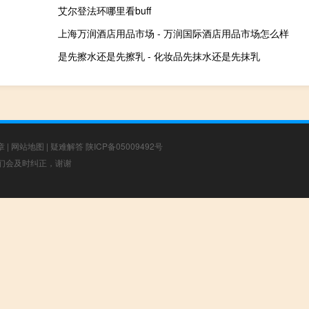
艾尔登法环哪里看buff
上海万润酒店用品市场 - 万润国际酒店用品市场怎么样
是先擦水还是先擦乳 - 化妆品先抹水还是先抹乳
章
|
网站地图
|
疑难解答
陕ICP备05009492号
，我们会及时纠正，谢谢