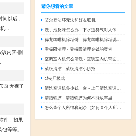
猜你想看的文章
时间以后，
艾尔登法环无法和好友联机
..
洗手池反味怎么办 - 下水道臭气对人体危害
德龙咖啡机除垢键 - 德龙咖啡机除垢说明书
零极限清理 - 零极限清理金钱的案例
按该内容-删
空调室内机怎么清洗 - 空调室内机背面如何清理
.
菜板清洁 - 菜板清洁小妙招
cf丧尸模式
东西 无视了
清洗空调机多少钱一台 - 上门清洗空调多少钱一台
清洁软胶 - 清洁软胶为何不能放车里
怎么查个人所得税记录（如何查个人所得税记录）
开软件，如果
装包等等。