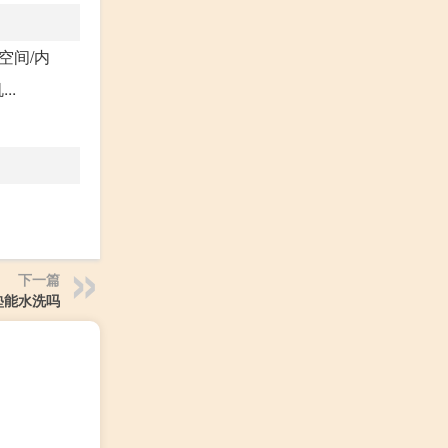
空间/内
..
下一篇
垫能水洗吗