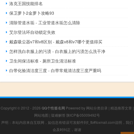
洛克王国技能排名
保卫萝卜2金萝卜攻略93
清除管道水垢 - 工业管道水垢怎么清除
艾尔登法环自动锁定失效
戴森吸尘器v7和v8区别 - 戴森v8和v7哪个更值得买
怎样洗白衣服上的污渍 - 白衣服上的污渍怎么洗干净
卫生间保洁标准 - 厕所卫生清洁标准
白带化验清洁度三度 - 白带常规清洁度三度严重吗
Copyright © 2012 - 2026
QQ个性签名网
Powered by
网站分类目录
|
精选推荐文章
|
网站地图
|
疑难解答
陕ICP备05009492号
声明：本站内容来自互联网，如信息有错误可发邮件到f_fb#foxmail.com说明，我们
会及时纠正，谢谢