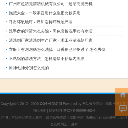
广州市超洁亮清洁机械有限公司 - 超洁亮抛光机
拖把大全 - 一般家庭用什么拖把比较实用
呼市环氧地坪 - 呼和浩特环氧地坪漆
洗手盆的污渍怎么去除 - 黑色岩板洗手盆有水渍
清洗剂厂家清洗剂生产厂家 - 求工业清洗剂厂家
衣服上有泡泡糖怎么洗掉 - 口香糖已经抠过了,怎么去除
不粘锅的清洗方法 - 怎样清除不粘锅内黑渍
原神七神分别怎么死的
Copyright © 2012 - 2026
QQ个性签名网
Powered by
网站分类目录
|
精选推荐文章
|
网站地图
|
疑难解答
陕ICP备05009492号
声明：本站内容来自互联网，如信息有错误可发邮件到f_fb#foxmail.com说明，我们
会及时纠正，谢谢