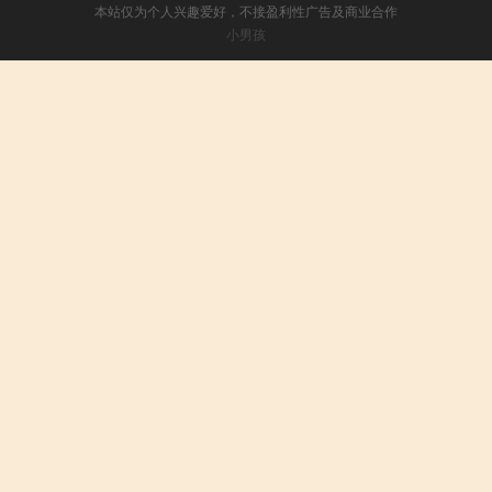
本站仅为个人兴趣爱好，不接盈利性广告及商业合作
小男孩