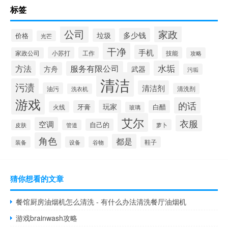
标签
公司
家政
多少钱
垃圾
价格
光芒
干净
手机
小苏打
工作
技能
家政公司
攻略
方法
水垢
服务有限公司
方舟
武器
污垢
清洁
污渍
清洁剂
油污
清洗剂
洗衣机
游戏
的话
玩家
牙膏
白醋
火线
玻璃
艾尔
衣服
空调
自己的
萝卜
皮肤
管道
角色
都是
装备
设备
谷物
鞋子
猜你想看的文章
餐馆厨房油烟机怎么清洗 - 有什么办法清洗餐厅油烟机
游戏brainwash攻略