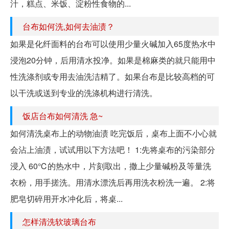
汁，糕点、米饭、淀粉性食物的...
台布如何洗,如何去油渍？
如果是化纤面料的台布可以使用少量火碱加入65度热水中
浸泡20分钟，后用清水投净。如果是棉麻类的就只能用中
性洗涤剂或专用去油洗洁精了。如果台布是比较高档的可
以干洗或送到专业的洗涤机构进行清洗。
饭店台布如何清洗 急~
如何清洗桌布上的动物油渍 吃完饭后，桌布上面不小心就
会沾上油渍，试试用以下方法吧！ 1:先将桌布的污染部分
浸入 60℃的热水中，片刻取出，撒上少量碱粉及等量洗
衣粉，用手搓洗。用清水漂洗后再用洗衣粉洗一遍。 2:将
肥皂切碎用开水冲化后，将桌...
怎样清洗软玻璃台布