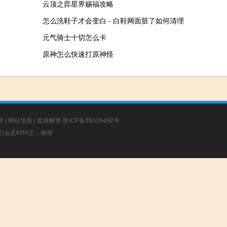
云顶之弈星界赐福攻略
怎么洗鞋子才会变白 - 白鞋网面脏了如何清理
元气骑士十切怎么卡
原神怎么快速打原神怪
章
|
网站地图
|
疑难解答
陕ICP备05009492号
，我们会及时纠正，谢谢