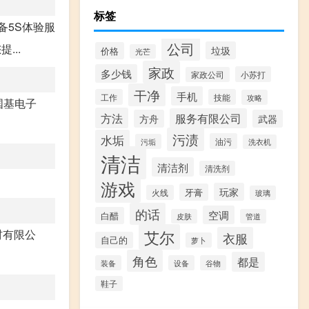
标签
备5S体验服
公司
...
垃圾
价格
光芒
家政
多少钱
小苏打
家政公司
干净
手机
工作
技能
攻略
国基电子
方法
服务有限公司
方舟
武器
污渍
水垢
油污
污垢
洗衣机
清洁
清洁剂
清洗剂
游戏
玩家
牙膏
火线
玻璃
的话
空调
白醋
皮肤
管道
艾尔
材有限公
衣服
自己的
萝卜
角色
都是
装备
设备
谷物
鞋子