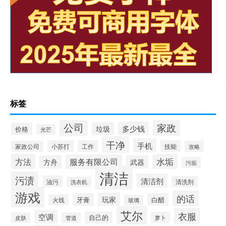
标签
公司
家政
多少钱
垃圾
价格
光芒
干净
手机
小苏打
工作
技能
家政公司
攻略
方法
水垢
服务有限公司
方舟
武器
污垢
清洁
污渍
清洁剂
油污
清洗剂
洗衣机
游戏
的话
玩家
牙膏
白醋
火线
玻璃
艾尔
衣服
空调
自己的
萝卜
皮肤
管道