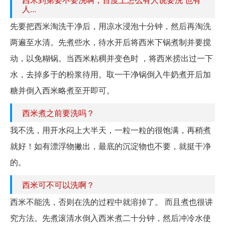
人...
先要把西米淘洗干净后，用凉水浸泡十分钟，然后再淘洗
两遍至水清。先煮些水，待水开后将西米下锅煮制并要搅
动，以免糊锅。当西米粘稠并变色时 ，将西米捞出过一下
水，去掉多于的粉浆待用。取一干净锅倒入牛奶煮开后加
糖并倒入西米略煮至开即可。
西米煮之前要洗吗？
我不洗，用开水闷上大半天，一粒一粒的很饱满，再稍煮
就好！如有漂浮物撇出，最底的沉淀物也不要，就挺干净
的。
西米可不可以洗啊？
西米不能洗，否则在洗的过程中就溶掉了。 而且煮也很讲
究方法。先煮滚清水倒入西米煮二十分钟，然后冲冷水使