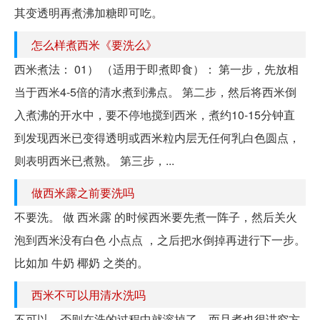
其变透明再煮沸加糖即可吃。
怎么样煮西米《要洗么》
西米煮法： 01） （适用于即煮即食）： 第一步，先放相
当于西米4-5倍的清水煮到沸点。 第二步，然后将西米倒
入煮沸的开水中，要不停地搅到西米，煮约10-15分钟直
到发现西米已变得透明或西米粒内层无任何乳白色圆点，
则表明西米已煮熟。 第三步，...
做西米露之前要洗吗
不要洗。 做 西米露 的时候西米要先煮一阵子，然后关火
泡到西米没有白色 小点点 ，之后把水倒掉再进行下一步。
比如加 牛奶 椰奶 之类的。
西米不可以用清水洗吗
不可以，否则在洗的过程中就溶掉了，而且煮也很讲究方