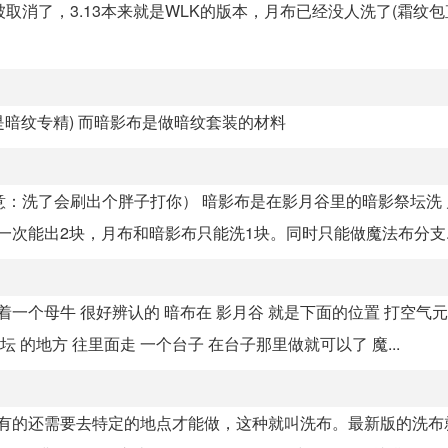
取消了，3.13本来就是WLK的版本，月布已经没人洗了(霜纹包
你是暗纹专精) 而暗影布是做暗纹套装的材料
意：洗了会刷出个胖子打你） 暗影布是在影月谷里的暗影祭坛洗
一次能出2块，月布和暗影布只能洗1块。同时只能做魔法布分支..
站着一个母牛 很好辨认的 暗布在 影月谷 就是下面的位置 打空气
 的地方 往里面走 一个台子 在台子那里做就可以了 魔...
，有的还需要去特定的地点才能做，这种就叫洗布。最新版的洗布