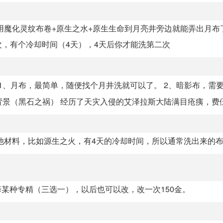
用魔化灵纹布卷+原生之水+原生生命到月亮井旁边就能弄出月布
，有个冷却时间（4天），4天后你才能洗第二次
1、月布，最简单，随便找个月井洗就可以了。 2、暗影布，需
景（黑石之祸） 经历了天灾入侵的艾泽拉斯大陆满目疮痍，费伍.
他材料，比如源生之火，有4天的冷却时间，所以通常洗出来的
择某种专精（三选一），以后也可以改，改一次150金。