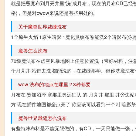
就是把恶魔布到月亮井里“洗”成月布，现在的月布CD已经被
格)，但是对cwow来说还是有些用处的。
关于魔兽世界裁缝洗布
1个原生火焰 1原生暗影 1魔化灵纹布卷能洗2个暗影布(
魔兽怎么洗布
70级魔法布在虚空风暴地图上任意位置洗（带好材料，注
个月亮井 站进去洗 都能洗的，在裁缝那学。但你洗魔法布
wow 洗布的地点在哪里？3种都要
月布在 赞加沼泽 塞那里奥远征队 的 月亮井 那里 井旁边
方 现在插件地图都全点亮了 你应该可以看到一个叫 暗影祭坛
魔兽世界裁缝怎么洗布
有些特殊布料是不能无限做的，有CD，一天只能做一张