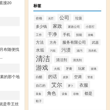
直接20
标签
公司
垃圾
价格
光芒
家政
多少钱
小苏打
家政公司
干净
手机
工作
技能
攻略
方法
服务有限公司
方舟
武器
污渍
 月布随便找
水垢
油污
污垢
洗衣机
清洁
.
清洁剂
清洗剂
游戏
玩家
牙膏
火线
玻璃
的话
元素的那个地
空调
白醋
皮肤
管道
艾尔
衣服
自己的
萝卜
角色
都是
装备
设备
谷物
鞋子
就是帝王丝