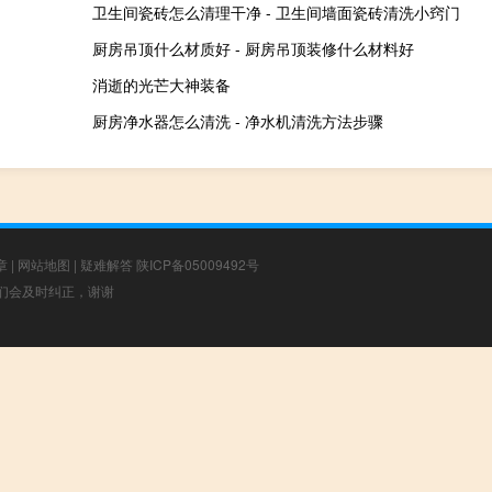
卫生间瓷砖怎么清理干净 - 卫生间墙面瓷砖清洗小窍门
厨房吊顶什么材质好 - 厨房吊顶装修什么材料好
消逝的光芒大神装备
厨房净水器怎么清洗 - 净水机清洗方法步骤
章
|
网站地图
|
疑难解答
陕ICP备05009492号
，我们会及时纠正，谢谢