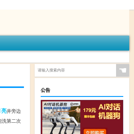
☚
公告
月亮
井旁边
能洗第二次