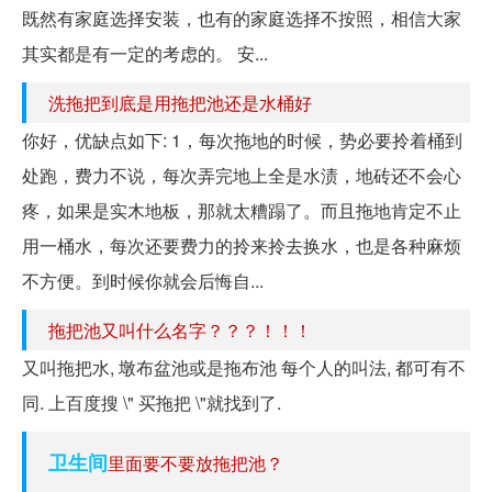
既然有家庭选择安装，也有的家庭选择不按照，相信大家
其实都是有一定的考虑的。 安...
洗拖把到底是用拖把池还是水桶好
你好，优缺点如下: 1，每次拖地的时候，势必要拎着桶到
处跑，费力不说，每次弄完地上全是水渍，地砖还不会心
疼，如果是实木地板，那就太糟蹋了。而且拖地肯定不止
用一桶水，每次还要费力的拎来拎去换水，也是各种麻烦
不方便。到时候你就会后悔自...
拖把池又叫什么名字？？？！！！
又叫拖把水, 墩布盆池或是拖布池 每个人的叫法, 都可有不
同. 上百度搜 \" 买拖把 \"就找到了.
卫生间
里面要不要放拖把池？