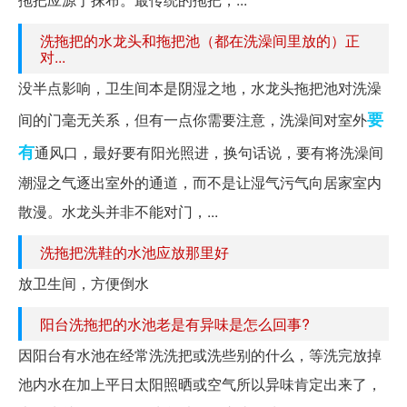
洗拖把的水龙头和拖把池（都在洗澡间里放的）正
对...
没半点影响，卫生间本是阴湿之地，水龙头拖把池对洗澡
要
间的门毫无关系，但有一点你需要注意，洗澡间对室外
有
通风口，最好要有阳光照进，换句话说，要有将洗澡间
潮湿之气逐出室外的通道，而不是让湿气污气向居家室内
散漫。水龙头并非不能对门，...
洗拖把洗鞋的水池应放那里好
放卫生间，方便倒水
阳台洗拖把的水池老是有异味是怎么回事?
因阳台有水池在经常洗洗把或洗些别的什么，等洗完放掉
池内水在加上平日太阳照晒或空气所以异味肯定出来了，