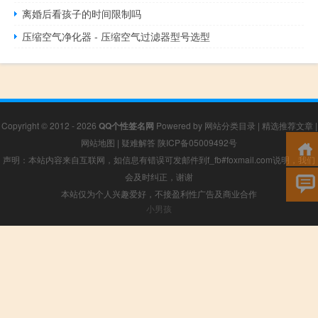
离婚后看孩子的时间限制吗
压缩空气净化器 - 压缩空气过滤器型号选型
Copyright © 2012 - 2026
QQ个性签名网
Powered by
网站分类目录
|
精选推荐文章
|
网站地图
|
疑难解答
陕ICP备05009492号
声明：本站内容来自互联网，如信息有错误可发邮件到f_fb#foxmail.com说明，我们
会及时纠正，谢谢
本站仅为个人兴趣爱好，不接盈利性广告及商业合作
小男孩