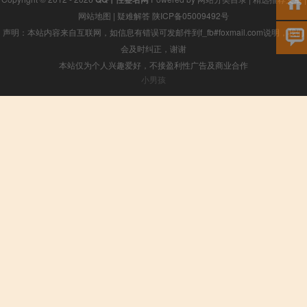
网站地图
|
疑难解答
陕ICP备05009492号
声明：本站内容来自互联网，如信息有错误可发邮件到f_fb#foxmail.com说明，我们
会及时纠正，谢谢
本站仅为个人兴趣爱好，不接盈利性广告及商业合作
小男孩