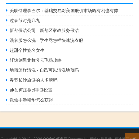
美联储理事巴尔：基础交易对美国股债市场既有利也有弊
过春节时是几九
新都保洁公司 - 新都区家政服务保洁
洗衣服怎么洗 - 学生党怎样快速洗衣服
超甜个性签名女生
轩辕剑黑龙舞兮云飞扬攻略
地毯怎样清洗 - 自己可以清洗地毯吗
春节长沙旅游的人多嘛吗
ak如何压枪cf手游设置
诛仙手游精华怎么获得
Copyright © 2012 - 2026
QQ个性签名网
Powered by
网站分类目录
|
精选推荐文章
|